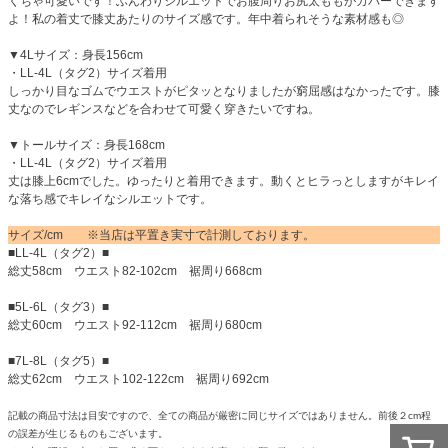
くちゃ可愛いです！ふんわりシルエットでお腹周りお尻太ももがカバーできます
よ！私の着丈で膝丈あたりのサイズ感です。年中着られそうな素材感も◎
▼4Lサイズ：身長156cm
・LL-4L（タグ2）サイズ着用
しっかり目なゴムでウエストがピタッとなりましたが窮屈感はなかったです。膝
丈なのでレギンスなどを合わせて可愛く穿きたいですね。
▼トールサイズ：身長168cm
・LL-4L（タグ2）サイズ着用
丈は膝上6cmでした。ゆったりと着用できます。動くとヒラっとしますがキレイ
な落ち感でキレイなシルエットです。
サイズ/cm ※当店は平置き実寸で計測しております。
■LL-4L（タグ2）■
総丈58cm ウエスト82-102cm 裾周り668cm
■5L-6L（タグ3）■
総丈60cm ウエスト92-112cm 裾周り680cm
■7L-8L（タグ5）■
総丈62cm ウエスト102-122cm 裾周り692cm
記載の商品寸法は目安ですので、全ての商品が厳密に同じサイズではありません。前後２cm程
の誤差が生じるものもございます。