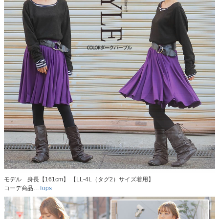
モデル 身長【161cm】 【LL-4L（タグ2）サイズ着用】
コーデ商品…
Tops