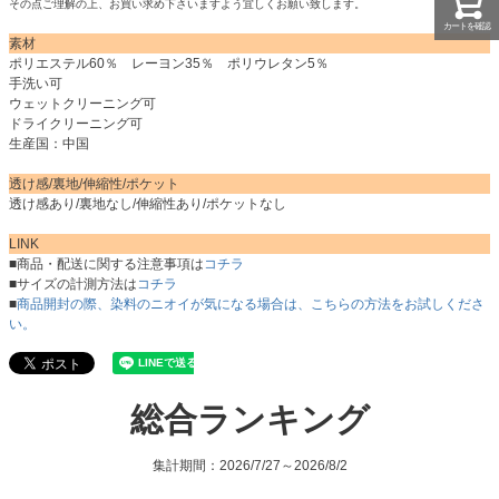
その点ご理解の上、お買い求め下さいますよう宜しくお願い致します。
カートを確認
素材
ポリエステル60％ レーヨン35％ ポリウレタン5％
手洗い可
ウェットクリーニング可
ドライクリーニング可
生産国：中国
透け感/裏地/伸縮性/ポケット
透け感あり/裏地なし/伸縮性あり/ポケットなし
LINK
■商品・配送に関する注意事項は
コチラ
■サイズの計測方法は
コチラ
■
商品開封の際、染料のニオイが気になる場合は、こちらの方法をお試しくださ
い。
総合ランキング
集計期間：2026/7/27～2026/8/2