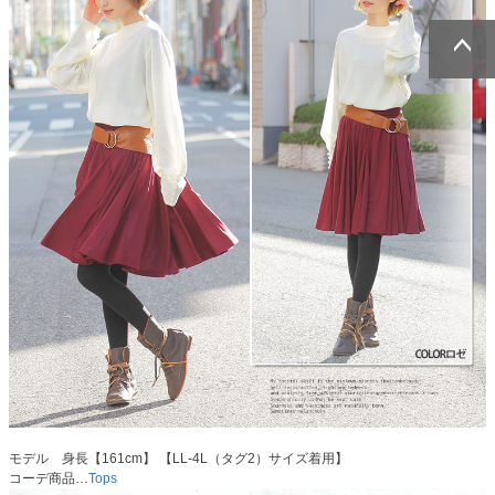
ページトッ
ページトッ
プへ
プへ
モデル 身長【161cm】 【LL-4L（タグ2）サイズ着用】
コーデ商品…
Tops