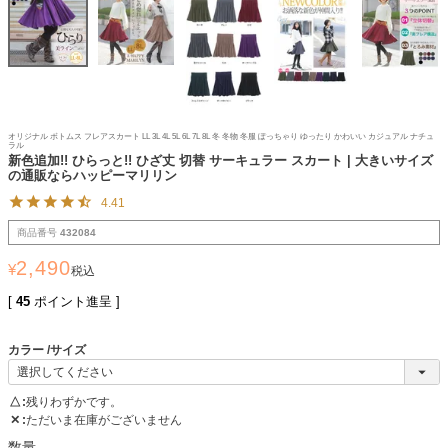
オリジナル ボトムス フレアスカート LL 3L 4L 5L 6L 7L 8L 冬 冬物 冬服 ぽっちゃり ゆったり かわいい カジュアル ナチュ
ラル
新色追加!! ひらっと!! ひざ丈 切替 サーキュラー スカート | 大きいサイズ
の通販ならハッピーマリリン
4.41
商品番号
432084
2,490
¥
税込
[
45
ポイント進呈 ]
カラー
サイズ
△
残りわずかです。
✕
ただいま在庫がございません