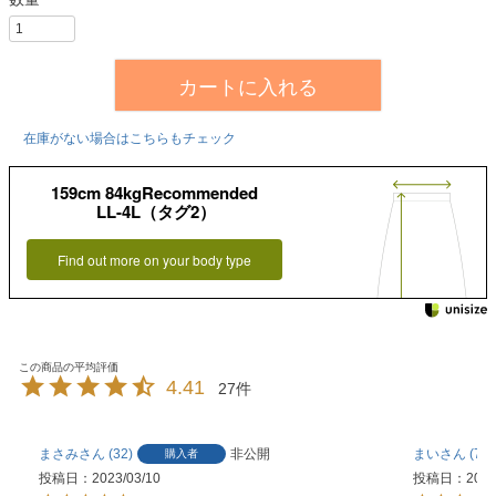
カートに入れる
在庫がない場合はこちらもチェック
159cm 84kgRecommended
LL-4L（タグ2）
Find out more on your body type
4.41
27
まさみ
32
非公開
まい
7
購入者
投稿日
2023/03/10
投稿日
2022