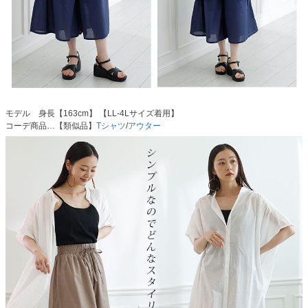
モデル 身長【163cm】 【LL-4Lサイズ着用】
コーデ商品…【類似品】
Tシャツ
/
アウター