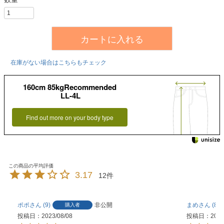
カートに入れる
在庫がない場合はこちらもチェック
160cm 85kgRecommended
LL-4L
Find out more on your body type
3.17
12
ポポ
9
非公開
まめ
81
購入者
投稿日
2023/08/08
投稿日
2023