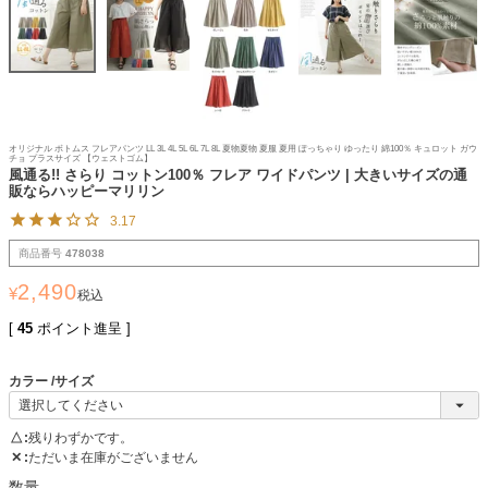
オリジナル ボトムス フレアパンツ LL 3L 4L 5L 6L 7L 8L 夏物夏物 夏服 夏用 ぽっちゃり ゆったり 綿100％ キュロット ガウ
チョ プラスサイズ 【ウェストゴム】
風通る!! さらり コットン100％ フレア ワイドパンツ | 大きいサイズの通
販ならハッピーマリリン
3.17
商品番号
478038
2,490
¥
税込
[
45
ポイント進呈 ]
カラー
サイズ
△
残りわずかです。
✕
ただいま在庫がございません