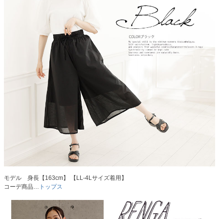
モデル 身長【163cm】 【LL-4Lサイズ着用】
コーデ商品…
トップス