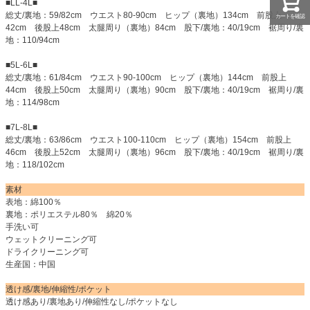
■LL-4L■
総丈/裏地：59/82cm ウエスト80-90cm ヒップ（裏地）134cm 前股上
カートを確認
42cm 後股上48cm 太腿周り（裏地）84cm 股下/裏地：40/19cm 裾周り/裏
地：110/94cm
■5L-6L■
総丈/裏地：61/84cm ウエスト90-100cm ヒップ（裏地）144cm 前股上
44cm 後股上50cm 太腿周り（裏地）90cm 股下/裏地：40/19cm 裾周り/裏
地：114/98cm
■7L-8L■
総丈/裏地：63/86cm ウエスト100-110cm ヒップ（裏地）154cm 前股上
46cm 後股上52cm 太腿周り（裏地）96cm 股下/裏地：40/19cm 裾周り/裏
地：118/102cm
素材
表地：綿100％
裏地：ポリエステル80％ 綿20％
手洗い可
ウェットクリーニング可
ドライクリーニング可
生産国：中国
透け感/裏地/伸縮性/ポケット
透け感あり/裏地あり/伸縮性なし/ポケットなし