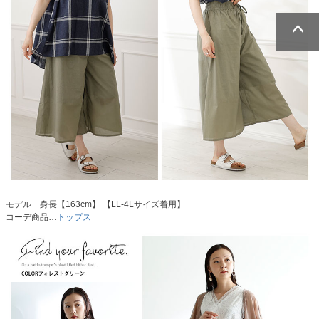
ページトッ
ページトッ
プへ
プへ
モデル 身長【163cm】 【LL-4Lサイズ着用】
コーデ商品…
トップス