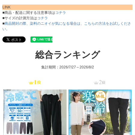
LINK
■商品・配送に関する注意事項は
コチラ
■サイズの計測方法は
コチラ
■
商品開封の際、染料のニオイが気になる場合は、こちらの方法をお試しくださ
い。
総合ランキング
集計期間：2026/7/27～2026/8/2