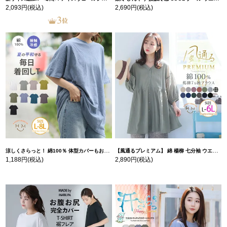
2,093円
(税込)
2,690円
(税込)
涼しくさらっと！ 綿100％ 体型カバーもお洒落も叶える 風合いコットン ゆるシルエット ドルマン | 大きいサイズの通販ならハッピーマリリン
【風通るプレミアム】 綿 楊柳 七分袖 ウエストギャザー ブラウス | 大きいサイズの通販ならハッピーマリリン
1,188円
(税込)
2,890円
(税込)