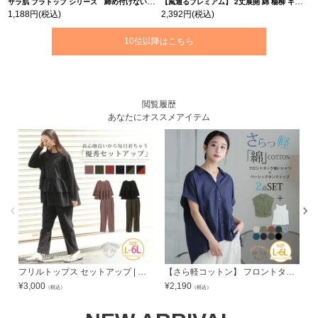
サラ肌 ブラトップ シリーズ 締め付けない リブ タンクトップ | 大きいサイズの通販ならハッピーマリリン
【風通るプレミアム】 2丈展開 綿 楊柳 ギャザー フレア スカンツ 【ウェストゴム】 | 大きいサイズの通販ならハッピーマリリン
1,188円
(税込)
2,392円
(税込)
10位以降はこちら
閲覧履歴
あなたにオススメアイテム
フリルトップス セットアップ | 大きいサイズの通販ならハッピーマリリン
【さら軽コットン】 フロントタック使い シャツ × タンクトップ アンサンブル | 大きいサイズの通販ならハッピーマリリン
¥
3,000
¥
2,190
¥
（税込）
（税込）