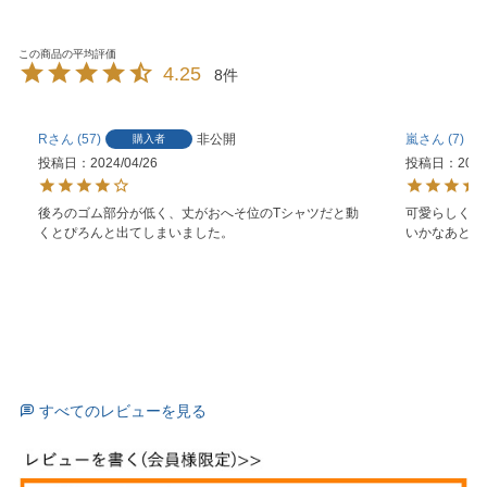
4.25
8
R
57
非公開
嵐
7
購入者
投稿日
2024/04/26
投稿日
2023
後ろのゴム部分が低く、丈がおへそ位のTシャツだと動
可愛らしくて
くとぴろんと出てしまいました。
いかなあと着
すべてのレビューを見る