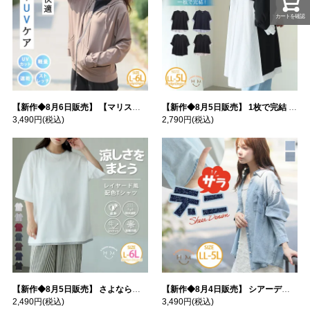
カートを確認
【新作◆8月6日販売】 【マリスポーツ】 運動初心者さんのための フード付き パーカー | 大きいサイズの通販ならハッピーマリリン
【新作◆8月5日販売】 1枚で完結 袖口＆バック フハク使い トップス | 大きいサイズの通販ならハッピーマリリン
3,490円
(税込)
2,790円
(税込)
【新作◆8月5日販売】 さよなら猛暑 涼しさを着る 遮熱 接触冷感 吸水・速乾 五分袖 コンフォートメッシュ 配色レイヤード 風ゆる Tシャツ | 大きいサイズの通販ならハッピーマリリン
【新作◆8月4日販売】 シアーデニムで お洒落に肌隠し | 大きいサイズの通販ならハッピーマリリン
2,490円
(税込)
3,490円
(税込)