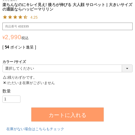
太もも 腰周り
楽ちんなのにキレイ見え! 後ろが伸びる 大人顔 サロペット | 大きいサイズ
の通販ならハッピーマリリン
4.25
商品番号
432335
2,990
¥
税込
[
54
ポイント進呈 ]
カラー
サイズ
△
残りわずかです。
✕
ただいま在庫がございません
カートに入れる
在庫がない場合はこちらもチェック