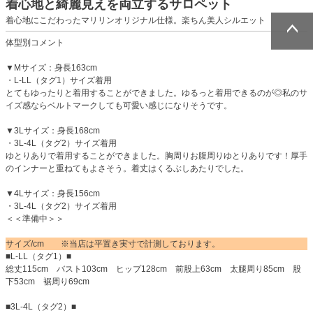
着心地と綺麗見えを両立するサロペット
着心地にこだわったマリリンオリジナル仕様。楽ちん美人シルエット
体型別コメント
ページトッ
ページトッ
プへ
プへ
▼Mサイズ：身長163cm
・L-LL（タグ1）サイズ着用
とてもゆったりと着用することができました。ゆるっと着用できるのが◎私のサ
イズ感ならベルトマークしても可愛い感じになりそうです。
▼3Lサイズ：身長168cm
・3L-4L（タグ2）サイズ着用
ゆとりありで着用することができました。胸周りお腹周りゆとりありです！厚手
のインナーと重ねてもよさそう。着丈はくるぶしあたりでした。
▼4Lサイズ：身長156cm
・3L-4L（タグ2）サイズ着用
＜＜準備中＞＞
サイズ/cm ※当店は平置き実寸で計測しております。
■L-LL（タグ1）■
総丈115cm バスト103cm ヒップ128cm 前股上63cm 太腿周り85cm 股
下53cm 裾周り69cm
■3L-4L（タグ2）■