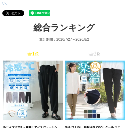
い。
総合ランキング
集計期間：2026/7/27～2026/8/2
新サイズ追加!! ＜瞬寒！アイスヴェールシリーズ＞ 美脚 ジョガーパンツ 【ウェストゴム】 【ストレッチ】 | 大きいサイズの通販ならハッピーマリリン
楽冷 ひんやり 接触冷感 COOL クール ウエストゴム 楽ちん ストレッチ 美脚 レギパン 【ストレッチ】 | 大きいサイズの通販ならハッピーマリリン