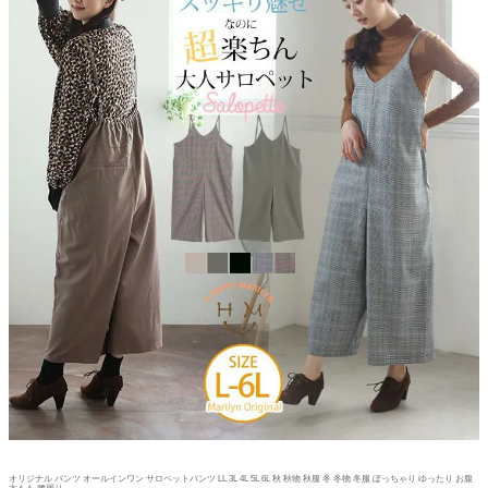
オリジナル パンツ オールインワン サロペットパンツ LL 3L 4L 5L 6L 秋 秋物 秋服 冬 冬物 冬服 ぽっちゃり ゆったり お腹