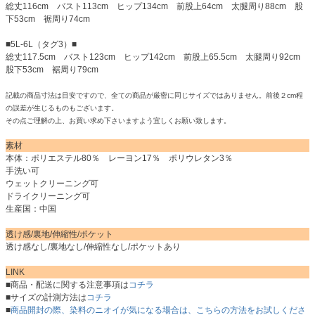
総丈116cm バスト113cm ヒップ134cm 前股上64cm 太腿周り88cm 股
下53cm 裾周り74cm
■5L-6L（タグ3）■
総丈117.5cm バスト123cm ヒップ142cm 前股上65.5cm 太腿周り92cm
股下53cm 裾周り79cm
記載の商品寸法は目安ですので、全ての商品が厳密に同じサイズではありません。前後２cm程
の誤差が生じるものもございます。
その点ご理解の上、お買い求め下さいますよう宜しくお願い致します。
素材
本体：ポリエステル80％ レーヨン17％ ポリウレタン3％
手洗い可
ウェットクリーニング可
ドライクリーニング可
生産国：中国
透け感/裏地/伸縮性/ポケット
透け感なし/裏地なし/伸縮性なし/ポケットあり
LINK
■商品・配送に関する注意事項は
コチラ
■サイズの計測方法は
コチラ
■
商品開封の際、染料のニオイが気になる場合は、こちらの方法をお試しくださ