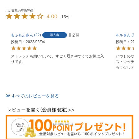
4.00
16
もふもふ
22
非公開
ルル
8
購入者
投稿日
2023/03/04
投稿日
2022
ストレッチも効いていて、すごく履きやすくてお気に入
いつものサイ
りです。
ストレッチが
もう少しテー
すべてのレビューを見る