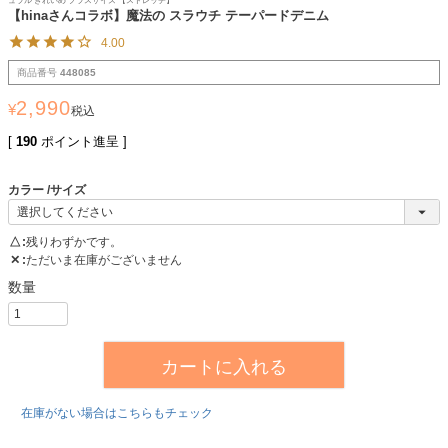
ュラル きれいめ プラスサイズ 【ストレッチ】
【hinaさんコラボ】魔法の スラウチ テーパードデニム
4.00
商品番号
448085
2,990
¥
税込
[
190
ポイント進呈 ]
カラー
サイズ
△
残りわずかです。
✕
ただいま在庫がございません
カートに入れる
在庫がない場合はこちらもチェック