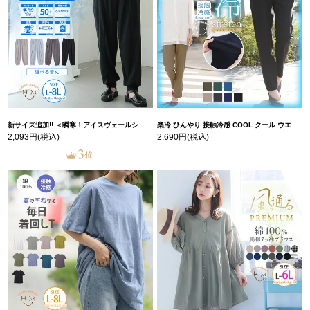
新サイズ追加!! ＜瞬寒！アイスヴェールシリーズ＞ 美脚 ジョガーパンツ 【ウェストゴム】 【ストレッチ】 | 大きいサイズの通販ならハッピーマリリン
楽冷 ひんやり 接触冷感 COOL クール ウエストゴム 楽ちん ストレッチ 美脚 レギパン 【ストレッチ】 | 大きいサイズの通販ならハッピーマリリン
2,093円
(税込)
2,690円
(税込)