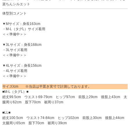
楽ちんシルエット
体型別コメント
▼Mサイズ：身長163cm
・M-L（タグL）サイズ着用
＜＜準備中＞＞
▼3Lサイズ：身長168cm
・3Lサイズ着用
＜＜準備中＞＞
▼4Lサイズ：身長156cm
・4Lサイズ着用
＜＜準備中＞＞
サイズ/cm ※当店は平置き実寸で計測しております。
■M-L（タグL）■
総丈99.5cm ウエスト69-79cm ヒップ97cm 前股上29cm 後股上43cm 太
腿周り62cm 股下70cm 裾周り37cm
■LL■
総丈100.5cm ウエスト74-84cm ヒップ102cm 前股上30cm 後股上44cm
太腿周り65cm 股下70cm 裾周り39cm