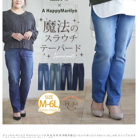
オリジナル ボトムス サルエルパンツ LL 3L 4L 5L 6L 冬 冬物 冬服 ぽっちゃり ゆったり かわいい おしゃれ カジュアル ナチ