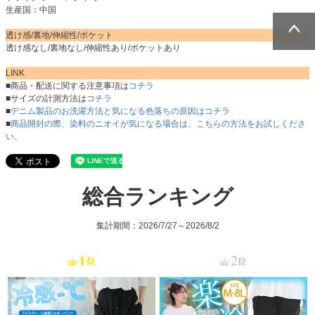
生産国：中国
透け感/裏地/伸縮性/ポケット
透け感なし/裏地なし/伸縮性あり/ポケットあり
ページトッ
ページトッ
プへ
プへ
LINK
■商品・配送に関する注意事項は
コチラ
■サイズの計測方法は
コチラ
■
デニム製品のお洗濯方法と気になる色落ちの原因はコチラ
■
商品開封の際、染料のニオイが気になる場合は、こちらの方法をお試しくださ
い。
総合ランキング
集計期間：2026/7/27～2026/8/2