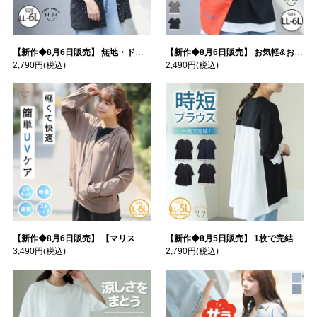
【新作◆8月6日販売】 無地・ドット柄から選べる 忍ばせ 活躍 シアー カーデ | 大きいサイズの通販ならハッピーマリリン
【新作◆8月6日販売】 お気軽&お手軽 選べるデザイン 接触冷感 レイヤード風 コットン トップス | 大きいサイズの通販ならハッピーマリリン
2,790円
(税込)
2,490円
(税込)
【新作◆8月6日販売】 【マリスポーツ】 運動初心者さんのための フード付き パーカー | 大きいサイズの通販ならハッピーマリリン
【新作◆8月5日販売】 1枚で完結 袖口＆バック フハク使い トップス | 大きいサイズの通販ならハッピーマリリン
3,490円
(税込)
2,790円
(税込)