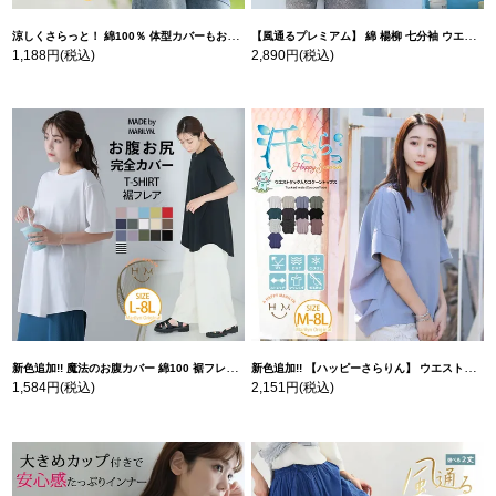
涼しくさらっと！ 綿100％ 体型カバーもお洒落も叶える 風合いコットン ゆるシルエット ドルマン | 大きいサイズの通販ならハッピーマリリン
【風通るプレミアム】 綿 楊柳 七分袖 ウエストギャザー ブラウス | 大きいサイズの通販ならハッピーマリリン
1,188円
(税込)
2,890円
(税込)
新色追加!! 魔法のお腹カバー 綿100 裾フレア Tシャツ | 大きいサイズの通販ならハッピーマリリン
新色追加!! 【ハッピーさらりん】 ウエストタック入り スッキリ魅せ コクーントップス | 大きいサイズの通販ならハッピーマリリン
1,584円
(税込)
2,151円
(税込)