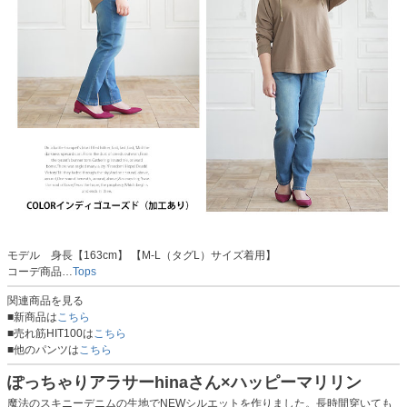
モデル 身長【163cm】 【M-L（タグL）サイズ着用】
コーデ商品…
Tops
関連商品を見る
■新商品は
こちら
■売れ筋HIT100は
こちら
■他のパンツは
こちら
ぽっちゃりアラサーhinaさん×ハッピーマリリン
魔法のスキニーデニムの生地でNEWシルエットを作りました。長時間穿いても