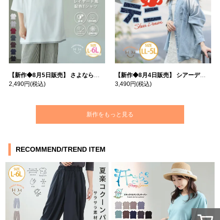
【新作◆8月5日販売】 さよなら猛暑 涼しさを着る 遮熱 接触冷感 吸水・速乾 五分袖 コンフォートメッシュ 配色レイヤード 風ゆる Tシャツ | 大きいサイズの通販ならハッピーマリリン
【新作◆8月4日販売】 シアーデニムで お洒落に肌隠し | 大きいサイズの通販ならハッピーマリリン
2,490円
(税込)
3,490円
(税込)
新作をもっと見る
RECOMMEND/TREND ITEM