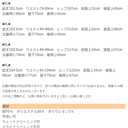
■3L■
総丈101.5cm ウエスト79-89cm ヒップ107cm 前股上31cm 後股上45cm
太腿周り68cm 股下70cm 裾周り41cm
■4L■
総丈102.5cm ウエスト84-94cm ヒップ112cm 前股上32cm 後股上46cm
太腿周り71cm 股下70cm 裾周り43cm
■5L■
総丈103.5cm ウエスト89-99cm ヒップ117cm 前股上33cm 後股上47cm
太腿周り74cm 股下70cm 裾周り45cm
■6L■
総丈104.5cm ウエスト94-104cm ヒップ122cm 前股上34cm 後股上
48cm 太腿周り77cm 股下70cm 裾周り47cm
記載の商品寸法は目安ですので、全ての商品が厳密に同じサイズではありません。前後２cm程
の誤差が生じるものもございます。
その点ご理解の上、お買い求め下さいますよう宜しくお願い致します。
素材
綿70％ ポリエステル28％ ポリウレタン2％
手洗い可
ウェットクリーニング可
ドライクリーニング不可