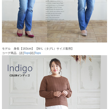
モデル 身長【163cm】 【M-L（タグL）サイズ着用】
コーデ商品…[左]
Tops
[右]
Tops