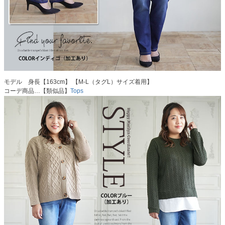
モデル 身長【163cm】 【M-L（タグL）サイズ着用】
コーデ商品…【類似品】
Tops