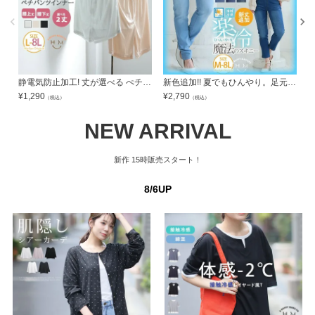
静電気防止加工! 丈が選べる ぺチパンツ 【メール便可1】 | 大きいサイズの通販ならハッピーマリリン
新色追加!! 夏でもひんやり。足元に魔法をかけて。接触冷感 UV 魔法の美ライン ストレッチスキニーデニムパンツ 【ストレッチ】 【ウェストゴム】 | 大きいサイズの通販ならハッピーマリリン
¥
1,290
¥
2,790
¥
（税込）
（税込）
NEW ARRIVAL
新作
15時販売スタート！
8/6UP