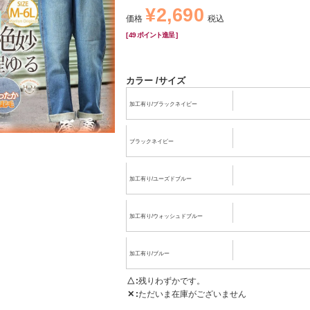
¥
2,690
価格
税込
[
49
ポイント進呈 ]
カラー
サイズ
加工有り/ブラックネイビー
ブラックネイビー
加工有り/ユーズドブルー
加工有り/ウォッシュドブルー
加工有り/ブルー
△
残りわずかです。
✕
ただいま在庫がございません