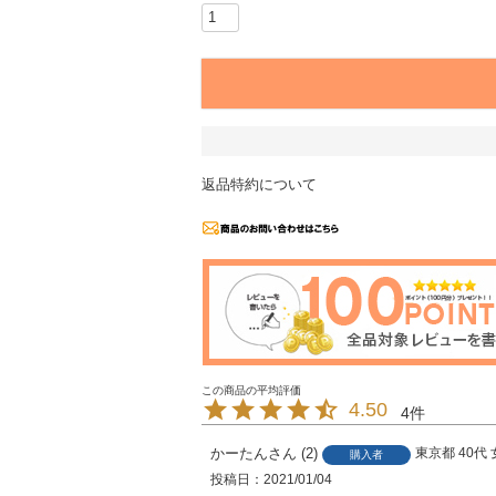
返品特約について
4.50
4
かーたん
2
東京都
40代
購入者
投稿日
2021/01/04