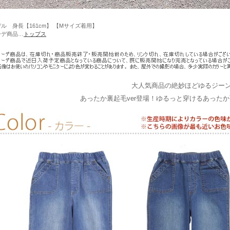
ル 身長【161cm】 【Mサイズ着用】
ーデ商品…
トップス
大人気商品の絶妙ほどゆるジー
あったか裏起毛ver登場！ゆるっと穿けるあった