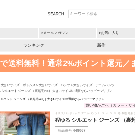
SEARCH
メールマガジン
お気に入り
ランキング
新作
円以上で送料無料！
通常2%ポイント還元／
大きいサイズ ボトムス
大きいサイズ パンツ
大きいサイズ デニムパンツ
 シルエット ジーンズ （裏起毛ver.) | 大きいサイズの通販ならハッピーマリリン
ルエット ジーンズ （裏起毛ver.) | 大きいサイズの通販ならハッピーマリリン
買い物かごへ（カラー・サ
オリジナル ボトムス デニムパンツ LL 3L 4L 5L 6L 冬 
程ゆる シルエット ジーンズ （裏起
商品番号
448067