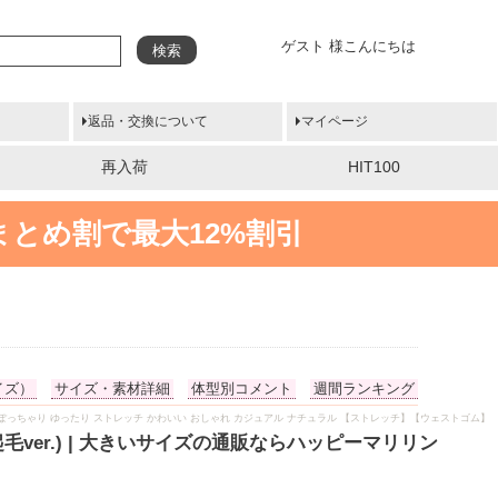
ゲスト 様こんにちは
検索
返品・交換について
マイページ
再入荷
HIT100
まとめ割で最大12%割引
イズ）
サイズ・素材詳細
体型別コメント
週間ランキング
冬物 冬服 ぽっちゃり ゆったり ストレッチ かわいい おしゃれ カジュアル ナチュラル 【ストレッチ】【ウェストゴム】
毛ver.) | 大きいサイズの通販ならハッピーマリリン