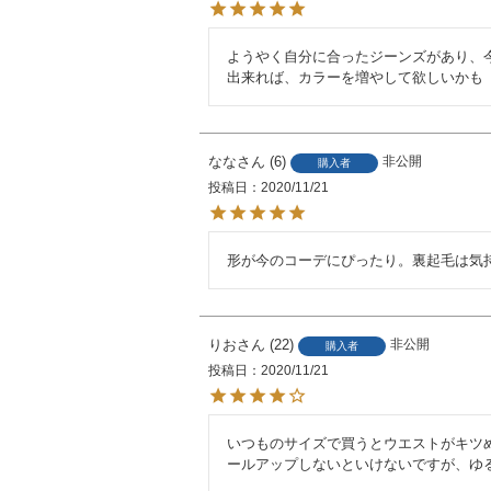
ようやく自分に合ったジーンズがあり、今
出来れば、カラーを増やして欲しいかも
なな
6
非公開
購入者
投稿日
2020/11/21
形が今のコーデにぴったり。裏起毛は気
りお
22
非公開
購入者
投稿日
2020/11/21
いつものサイズで買うとウエストがキツ
ールアップしないといけないですが、ゆ