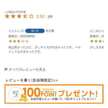
3.50
2
そん
2
非公開
おこめ
7
購入者
投稿日
2022/06/02
投稿日
2022
色は良かったけど、少しサイズが大きかったです。ベル
少し大きめか
トしても大きかったです。
すべてのレビューを見る