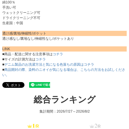
綿100％
手洗い可
ウェットクリーニング可
ドライクリーニング不可
生産国：中国
透け感/裏地/伸縮性/ポケット
透け感なし/裏地なし/伸縮性なし/ポケットあり
LINK
■商品・配送に関する注意事項は
コチラ
■サイズの計測方法は
コチラ
■
デニム製品のお洗濯方法と気になる色落ちの原因はコチラ
■
商品開封の際、染料のニオイが気になる場合は、こちらの方法をお試しくださ
い。
総合ランキング
集計期間：2026/7/27～2026/8/2