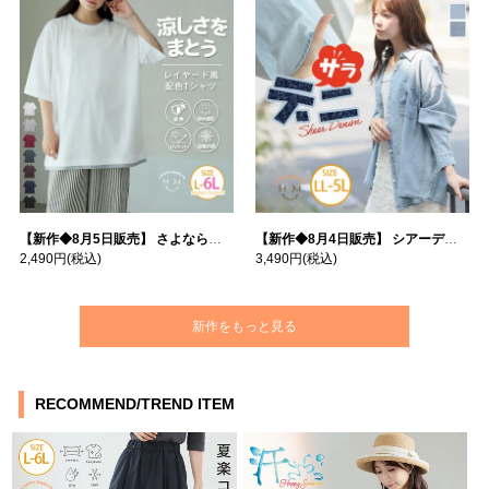
【新作◆8月5日販売】 さよなら猛暑 涼しさを着る 遮熱 接触冷感 吸水・速乾 五分袖 コンフォートメッシュ 配色レイヤード 風ゆる Tシャツ | 大きいサイズの通販ならハッピーマリリン
【新作◆8月4日販売】 シアーデニムで お洒落に肌隠し | 大きいサイズの通販ならハッピーマリリン
2,490円
(税込)
3,490円
(税込)
新作をもっと見る
RECOMMEND/TREND ITEM