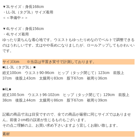
▼3Lサイズ：身長168cm
・LL-3L（タグ3L）サイズ着用
＜＜準備中＞＞
▼4Lサイズ：身長156cm
・4Lサイズ着用
ゆったり楽ちんな着心地です。ウエストもゆったりめなのでベルトで調整できる
のはうれしいです。丈はやや長めになりましたが、ロールアップしてもかわいい
です。
サイズ/cm ※当店は平置き実寸で計測しております。
■LL-3L（タグ3L）■
総丈100cm ウエスト90-96cm ヒップ（タック閉じて）123cm 前股上
37cm 後股上43cm 太腿周り83cm 股下67cm 裾周り36cm
■4L■
総丈100.5cm ウエスト96-102cm ヒップ（タック閉じて）129cm 前股上
38cm 後股上44cm 太腿周り86cm 股下67cm 裾周り39cm
記載の商品寸法は目安ですので、全ての商品が厳密に同じサイズではありませ
ん。前後２cm程の誤差が生じるものもございます。
その点ご理解の上、お買い求め下さいますよう宜しくお願い致します。
素材