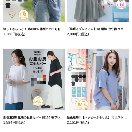
涼しくさらっと！ 綿100％ 体型カバーもお洒落も叶える 風合いコットン ゆるシルエット ドルマン | 大きいサイズの通販ならハッピーマリリン
【風通るプレミアム】 綿 楊柳 七分袖 ウエストギャザー ブラウス | 大きいサイズの通販ならハッピーマリリン
1,188円
(税込)
2,890円
(税込)
新色追加!! 魔法のお腹カバー 綿100 裾フレア Tシャツ | 大きいサイズの通販ならハッピーマリリン
新色追加!! 【ハッピーさらりん】 ウエストタック入り スッキリ魅せ コクーントップス | 大きいサイズの通販ならハッピーマリリン
1,584円
(税込)
2,151円
(税込)