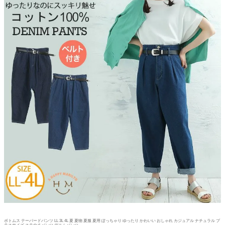
ボトムス テーパードパンツ LL 3L 4L 夏 夏物 夏服 夏用 ぽっちゃり ゆったり かわいい おしゃれ カジュアル ナチュラル プ