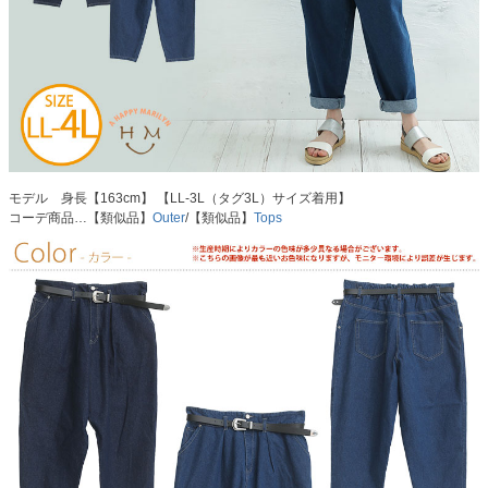
モデル 身長【163cm】 【LL-3L（タグ3L）サイズ着用】
コーデ商品…【類似品】
Outer
/【類似品】
Tops