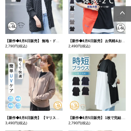
ページトッ
ページトッ
プへ
プへ
【新作◆8月6日販売】 無地・ドット柄から選べる 忍ばせ 活躍 シアー カーデ | 大きいサイズの通販ならハッピーマリリン
【新作◆8月6日販売】 お気軽&お手軽 選べるデザイン 接触冷感 レイヤード風 コットン トップス | 大きいサイズの通販ならハッピーマリリン
2,790円
(税込)
2,490円
(税込)
【新作◆8月6日販売】 【マリスポーツ】 運動初心者さんのための フード付き パーカー | 大きいサイズの通販ならハッピーマリリン
【新作◆8月5日販売】 1枚で完結 袖口＆バック フハク使い トップス | 大きいサイズの通販ならハッピーマリリン
3,490円
(税込)
2,790円
(税込)