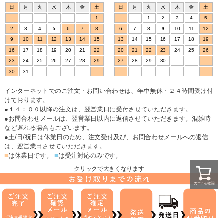
日
月
火
水
木
金
土
日
月
火
水
木
金
土
1
1
2
3
4
5
2
3
4
5
6
7
8
6
7
8
9
10
11
12
9
10
11
12
13
14
15
13
14
15
16
17
18
19
16
17
18
19
20
21
22
20
21
22
23
24
25
26
23
24
25
26
27
28
29
27
28
29
30
30
31
インターネットでのご注文・お問い合わせは、年中無休・２４時間受け付
けております。
●１４：００以降の注文は、翌営業日に受付させていただきます。
●お問合わせメールは、翌営業日以内に返信させていただきます。混雑時
など遅れる場合もございます。
●土/日/祝日は休業日のため、注文受付及び、お問合わせメールへの返信
は、翌営業日させていただきます。
■
は休業日です。
■
は受注対応のみです。
クリックで大きくなります
カートを確認