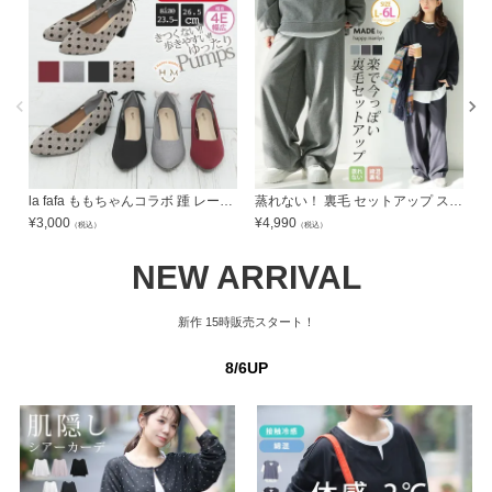
la fafa ももちゃんコラボ 踵 レースアップ パンプス | 大きいサイズの通販ならハッピーマリリン
蒸れない！ 裏毛 セットアップ スウェット パンツ | 大きいサイズの通販ならハッピーマリリン
¥
3,000
¥
4,990
¥
（税込）
（税込）
NEW ARRIVAL
新作
15時販売スタート！
8/6UP