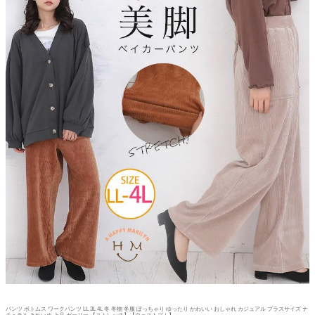
パンツ ボトムス ワークパンツ LL 3L 4L 冬 冬物 冬服 ぽっちゃり ゆったり かわいい おしゃれ カジュアル プラスサイズ ナ