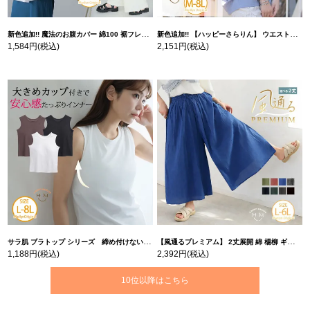
新色追加!! 魔法のお腹カバー 綿100 裾フレア Tシャツ | 大きいサイズの通販ならハッピーマリリン
新色追加!! 【ハッピーさらりん】 ウエストタック入り スッキリ魅せ コクーントップス | 大きいサイズの通販ならハッピーマリリン
1,584円
(税込)
2,151円
(税込)
サラ肌 ブラトップ シリーズ 締め付けない リブ タンクトップ | 大きいサイズの通販ならハッピーマリリン
【風通るプレミアム】 2丈展開 綿 楊柳 ギャザー フレア スカンツ 【ウェストゴム】 | 大きいサイズの通販ならハッピーマリリン
1,188円
(税込)
2,392円
(税込)
10位以降はこちら