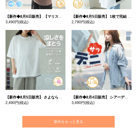
【新作◆8月6日販売】 【マリスポーツ】 運動初心者さんのための フード付き パーカー | 大きいサイズの通販ならハッピーマリリン
【新作◆8月5日販売】 1枚で完結 袖口＆バック フハク使い トップス | 大きいサイズの通販ならハッピーマリリン
3,490円
(税込)
2,790円
(税込)
【新作◆8月5日販売】 さよなら猛暑 涼しさを着る 遮熱 接触冷感 吸水・速乾 五分袖 コンフォートメッシュ 配色レイヤード 風ゆる Tシャツ | 大きいサイズの通販ならハッピーマリリン
【新作◆8月4日販売】 シアーデニムで お洒落に肌隠し | 大きいサイズの通販ならハッピーマリリン
2,490円
(税込)
3,490円
(税込)
新作をもっと見る