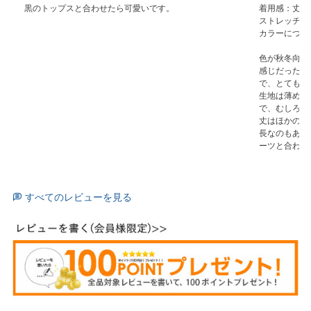
黒のトップスと合わせたら可愛いです。
着用感：丈が
ストレッチ感
カラーについ
色が秋冬向け
感じだったの
で、とても気
生地は薄めで
で、むしろ大
丈はほかの方
長なのもあっ
ーツと合わせ
すべてのレビューを見る