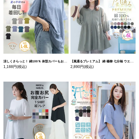
涼しくさらっと！ 綿100％ 体型カバーもお洒落も叶える 風合いコットン ゆるシルエット ドルマン | 大きいサイズの通販ならハッピーマリリン
【風通るプレミアム】 綿 楊柳 七分袖 ウエストギャザー ブラウス | 大きいサイズの通販ならハッピーマリリン
1,188円
(税込)
2,890円
(税込)