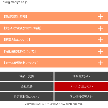
otoi@marilyn.ne.jp
【商品引渡し時期】
【支払い方法及び支払い時期】
【配送方法について】
【宅配便配送料について】
購入価格 ／ 地域
通常
沖縄・離島など一部地域
【メール便配送料について】
5,900円（税込）未満
590円（税込）
1,200円（税込）
5,900円（税込）以上
購入価格 ／ 地域
全国一律
送料無料
返品・交換
送料お支払い
8,500円（税込）以上
無料
5,900円（税込）未満
260円（税込）
5,900円（税込）以上
送料無料
会社概要
メールが届かない
特定商取引について
個人情報保護方針
Copyright © A HAPPY MARILYN ALL rights reserved.