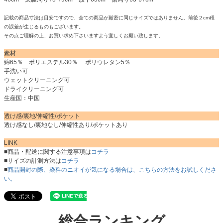
記載の商品寸法は目安ですので、全ての商品が厳密に同じサイズではありません。前後２cm程
の誤差が生じるものもございます。
その点ご理解の上、お買い求め下さいますよう宜しくお願い致します。
素材
綿65％ ポリエステル30％ ポリウレタン5％
手洗い可
ウェットクリーニング可
ドライクリーニング可
生産国：中国
透け感/裏地/伸縮性/ポケット
透け感なし/裏地なし/伸縮性あり/ポケットあり
LINK
■商品・配送に関する注意事項は
コチラ
■サイズの計測方法は
コチラ
■
商品開封の際、染料のニオイが気になる場合は、こちらの方法をお試しくださ
い。
総合ランキング