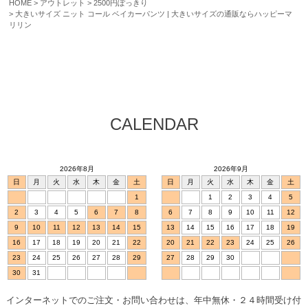
HOME
アウトレット
2500円ぽっきり
大きいサイズ ニット コール ベイカーパンツ | 大きいサイズの通販ならハッピーマ
リリン
CALENDAR
2026年8月
2026年9月
日
月
火
水
木
金
土
日
月
火
水
木
金
土
1
1
2
3
4
5
2
3
4
5
6
7
8
6
7
8
9
10
11
12
9
10
11
12
13
14
15
13
14
15
16
17
18
19
16
17
18
19
20
21
22
20
21
22
23
24
25
26
23
24
25
26
27
28
29
27
28
29
30
30
31
インターネットでのご注文・お問い合わせは、年中無休・２４時間受け付