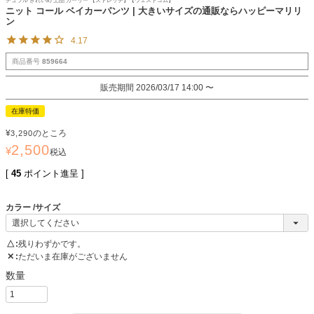
チュラル きれいめ 上品 ガーリー 【ストレッチ】【ウェストゴム】
ニット コール ベイカーパンツ | 大きいサイズの通販ならハッピーマリリ
ン
4.17
商品番号
859664
販売期間
2026/03/17 14:00
〜
在庫特価
¥
のところ
3,290
2,500
¥
税込
[
45
ポイント進呈 ]
カラー
サイズ
△
残りわずかです。
✕
ただいま在庫がございません