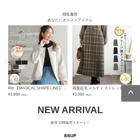
閲覧履歴
あなたにオススメアイテム
Rin 【MAGICAL SHAPE LINE】 切り替えで叶える! 魔法の着やせ すっきり見せてゆったり着られる 裏ベロア 高見え ジップカーデ 裏起毛 あったか | 大きいサイズの通販ならハッピーマリリン
両面起毛 メルティ ストレッチ プリーツ風タックスカート | 大きいサイズの通販ならハッピーマリリン
¥
3,990
¥
3,000
¥
（税込）
（税込）
ページトッ
ページトッ
NEW ARRIVAL
プへ
プへ
新作
15時販売スタート！
8/6UP