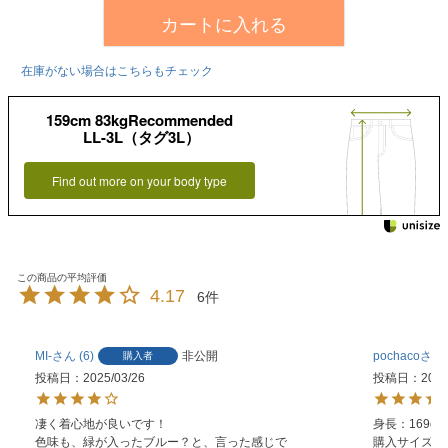
カートに入れる
在庫がない場合はこちらもチェック
159cm 83kgRecommended
LL-3L（タグ3L）
Find out more on your body type
4.17
6
MI-
6
非公開
pochaco
購入者
投稿日
2025/03/26
投稿日
2024
凄く着心地が良いです！

身長：169cm

色味も、緑が入ったブルー？と、言った感じで

購入サイズ：4