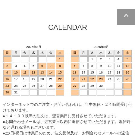
CALENDAR
ページトッ
プへ
2026年8月
2026年9月
日
月
火
水
木
金
土
日
月
火
水
木
金
土
1
1
2
3
4
5
2
3
4
5
6
7
8
6
7
8
9
10
11
12
9
10
11
12
13
14
15
13
14
15
16
17
18
19
16
17
18
19
20
21
22
20
21
22
23
24
25
26
23
24
25
26
27
28
29
27
28
29
30
30
31
インターネットでのご注文・お問い合わせは、年中無休・２４時間受け付
けております。
●１４：００以降の注文は、翌営業日に受付させていただきます。
●お問合わせメールは、翌営業日以内に返信させていただきます。混雑時
など遅れる場合もございます。
●土/日/祝日は休業日のため、注文受付及び、お問合わせメールへの返信