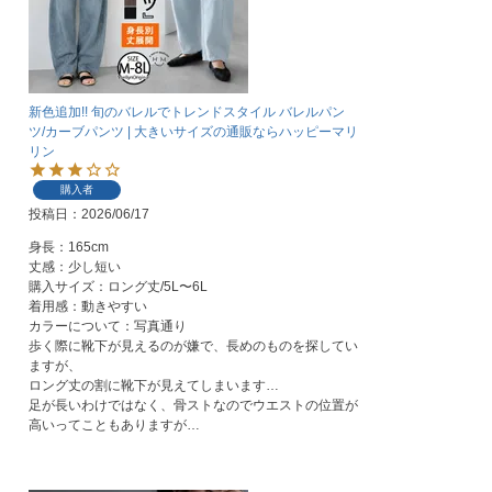
新色追加!! 旬のバレルでトレンドスタイル バレルパン
ツ/カーブパンツ | 大きいサイズの通販ならハッピーマリ
リン
購入者
投稿日
2026/06/17
身長：165cm

丈感：少し短い

購入サイズ：ロング丈/5L〜6L

着用感：動きやすい

カラーについて：写真通り

歩く際に靴下が見えるのが嫌で、長めのものを探してい
ますが、

ロング丈の割に靴下が見えてしまいます…

足が長いわけではなく、骨ストなのでウエストの位置が
高いってこともありますが…