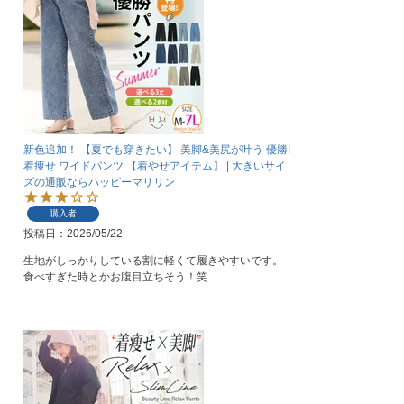
新色追加！ 【夏でも穿きたい】 美脚&美尻が叶う 優勝!
着痩せ ワイドパンツ 【着やせアイテム】 | 大きいサイ
ズの通販ならハッピーマリリン
購入者
投稿日
2026/05/22
生地がしっかりしている割に軽くて履きやすいです。

食べすぎた時とかお腹目立ちそう！笑