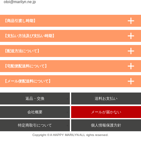
otoi@marilyn.ne.jp
【商品引渡し時期】
【支払い方法及び支払い時期】
【配送方法について】
【宅配便配送料について】
購入価格 ／ 地域
通常
沖縄・離島など一部地域
【メール便配送料について】
5,900円（税込）未満
590円（税込）
1,200円（税込）
5,900円（税込）以上
購入価格 ／ 地域
全国一律
送料無料
返品・交換
送料お支払い
8,500円（税込）以上
無料
5,900円（税込）未満
260円（税込）
5,900円（税込）以上
送料無料
会社概要
メールが届かない
特定商取引について
個人情報保護方針
Copyright © A HAPPY MARILYN ALL rights reserved.