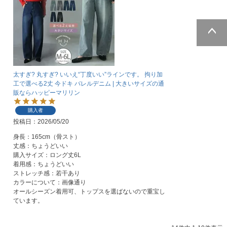
ページトッ
プへ
太すぎ? 丸すぎ? いいえ“丁度いい”ラインです。 拘り加
工で選べる2丈 今ドキ バレルデニム | 大きいサイズの通
販ならハッピーマリリン
購入者
投稿日
2026/05/20
身長：165cm（骨スト）

丈感：ちょうどいい

購入サイズ：ロング丈6L

着用感：ちょうどいい

ストレッチ感：若干あり

カラーについて：画像通り

オールシーズン着用可、トップスを選ばないので重宝し
ています。