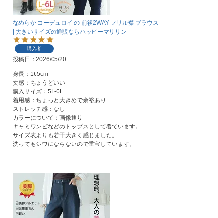
なめらか コーデュロイ の 前後2WAY フリル襟 ブラウス
| 大きいサイズの通販ならハッピーマリリン
購入者
投稿日
2026/05/20
身長：165cm

丈感：ちょうどいい

購入サイズ：5L-6L

着用感：ちょっと大きめで余裕あり

ストレッチ感：なし

カラーについて：画像通り

キャミワンピなどのトップスとして着ています。

サイズ表よりも若干大きく感じました。

洗ってもシワにならないので重宝しています。