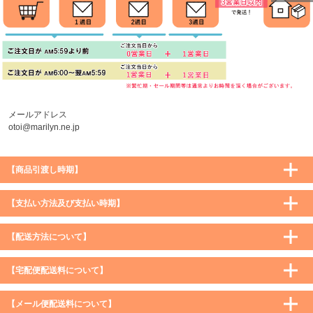
ページトッ
プへ
メールアドレス
otoi@marilyn.ne.jp
【商品引渡し時期】
【支払い方法及び支払い時期】
【配送方法について】
【宅配便配送料について】
購入価格 ／ 地域
通常
沖縄・離島など一部地域
【メール便配送料について】