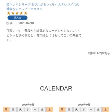
楽キレイシリーズ ダブルボタン ジレ | 大きいサイズの
通販ならハッピーマリリン
購入者
投稿日
2026/04/10
可愛いです！普段から綺麗めなコーデしかしないので、
ビシッと決めれるし、背肉隠しにはもってこいの商品で
す。
2
件中
1
-
2
件表示
CALENDAR
2026年8月
2026年9月
日
月
火
水
木
金
土
日
月
火
水
木
金
土