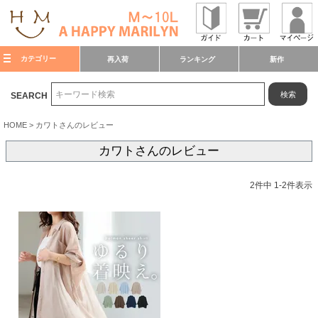
カテゴリー
再入荷
ランキング
新作
検索
SEARCH
HOME
カワトさんのレビュー
カワトさんのレビュー
2
件中
1
-
2
件表示