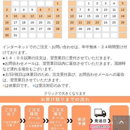
1
1
2
3
4
5
2
3
4
5
6
7
8
6
7
8
9
10
11
12
9
10
11
12
13
14
15
13
14
15
16
17
18
19
16
17
18
19
20
21
22
20
21
22
23
24
25
26
23
24
25
26
27
28
29
27
28
29
30
30
31
インターネットでのご注文・お問い合わせは、年中無休・２４時間受け付
けております。
●１４：００以降の注文は、翌営業日に受付させていただきます。
●お問合わせメールは、翌営業日以内に返信させていただきます。混雑時
など遅れる場合もございます。
●土/日/祝日は休業日のため、注文受付及び、お問合わせメールへの返信
は、翌営業日させていただきます。
■
は休業日です。
■
は受注対応のみです。
クリックで大きくなります