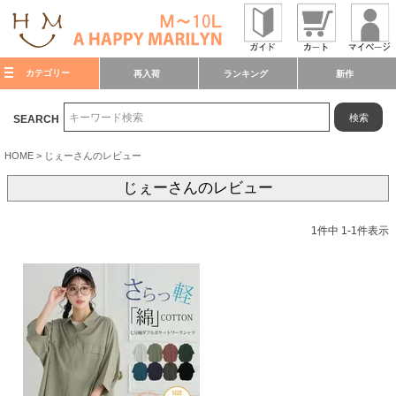
カテゴリー
再入荷
ランキング
新作
検索
SEARCH
HOME
じぇーさんのレビュー
じぇーさんのレビュー
1
件中
1
-
1
件表示