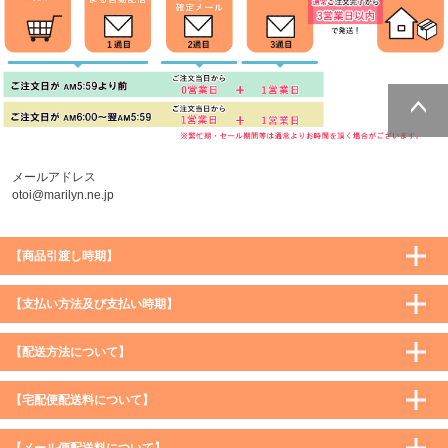
ページトッ
プへ
メールアドレス
otoi@marilyn.ne.jp
【商品引渡し時期】
【支払い方法及び支払い時期】
【配送方法について】
【宅配便配送料について】
購入価格 ／ 地域
通常
沖縄・離島など一部地域
【メール便配送料について】