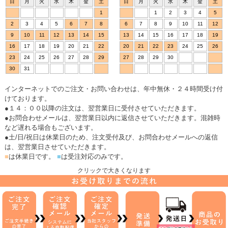
日
月
火
水
木
金
土
日
月
火
水
木
金
土
1
1
2
3
4
5
2
3
4
5
6
7
8
6
7
8
9
10
11
12
9
10
11
12
13
14
15
13
14
15
16
17
18
19
16
17
18
19
20
21
22
20
21
22
23
24
25
26
23
24
25
26
27
28
29
27
28
29
30
30
31
インターネットでのご注文・お問い合わせは、年中無休・２４時間受け付
けております。
●１４：００以降の注文は、翌営業日に受付させていただきます。
●お問合わせメールは、翌営業日以内に返信させていただきます。混雑時
など遅れる場合もございます。
●土/日/祝日は休業日のため、注文受付及び、お問合わせメールへの返信
は、翌営業日させていただきます。
■
は休業日です。
■
は受注対応のみです。
クリックで大きくなります