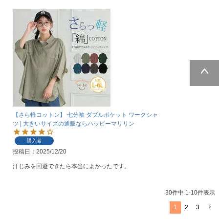
ページトッ
プへ
【さら軽コットン】 七分袖 ダブルポケット ワークシャ
ツ | 大きいサイズの通販ならハッピーマリリン
購入者
投稿日
2025/12/20
汗じみを回避できたら本当によかったです。
30
件中
1
-
10
件表示
1
2
3