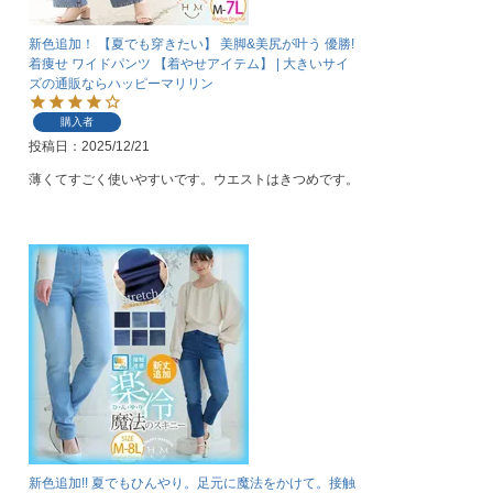
新色追加！ 【夏でも穿きたい】 美脚&美尻が叶う 優勝!
着痩せ ワイドパンツ 【着やせアイテム】 | 大きいサイ
ズの通販ならハッピーマリリン
購入者
投稿日
2025/12/21
薄くてすごく使いやすいです。ウエストはきつめです。
新色追加!! 夏でもひんやり。足元に魔法をかけて。接触