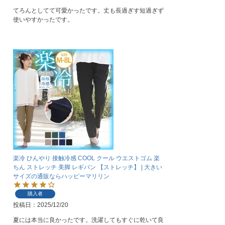
てろんとしてて可愛かったです。丈も長過ぎす短過ぎず
使いやすかったです。
楽冷 ひんやり 接触冷感 COOL クール ウエストゴム 楽
ちん ストレッチ 美脚 レギパン 【ストレッチ】 | 大きい
サイズの通販ならハッピーマリリン
購入者
投稿日
2025/12/20
夏には本当に良かったです。洗濯してもすぐに乾いて良