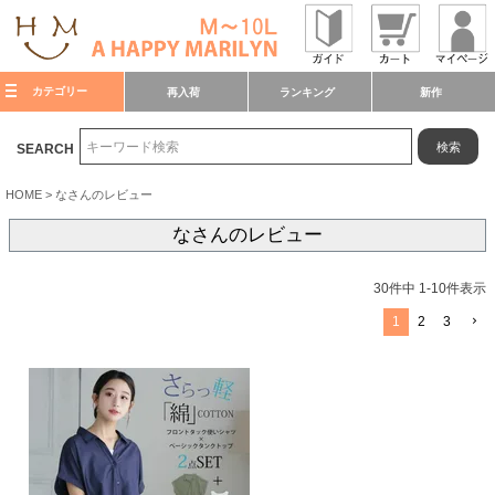
カテゴリー
再入荷
ランキング
新作
検索
SEARCH
HOME
なさんのレビュー
なさんのレビュー
30
件中
1
-
10
件表示
1
2
3