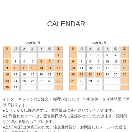
CALENDAR
2026年8月
2026年9月
日
月
火
水
木
金
土
日
月
火
水
木
金
土
1
1
2
3
4
5
2
3
4
5
6
7
8
6
7
8
9
10
11
12
9
10
11
12
13
14
15
13
14
15
16
17
18
19
16
17
18
19
20
21
22
20
21
22
23
24
25
26
23
24
25
26
27
28
29
27
28
29
30
30
31
インターネットでのご注文・お問い合わせは、年中無休・２４時間受け付
けております。
●１４：００以降の注文は、翌営業日に受付させていただきます。
●お問合わせメールは、翌営業日以内に返信させていただきます。混雑時
など遅れる場合もございます。
●土/日/祝日は休業日のため、注文受付及び、お問合わせメールへの返信