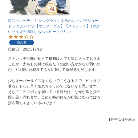
超ストレッチ！！ レッグラインを拾わない パラシュー
ト デニムパンツ【ウェストゴム】【ストレッチ】 | 大き
いサイズの通販ならハッピーマリリン
購入者
投稿日
2025/12/12
ストレッチ性能が良くて最初はとても気に入っておりま
したが、太ももの付け根あたりの縫い方がかなり弱いの
か、7回履いた程度で徐々に裂けて糸が見えだします。

少しオーバーサイズなくらいでこうなるので、ピッタリ
着るともっと早く壊れちゃうのではないかと思います。

そしてこのズボンを履いている時だけ、なぜか爪と指の
間が黒く汚れます。染めた時の何かが粉状になってぽろ
ぽろ落ちてきているのでは？
1
件中
1
-
1
件表示