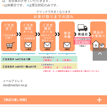
は、翌営業日させていただきます。
■
は休業日です。
■
は受注対応のみです。
クリックで大きくなります
ページトッ
プへ
メールアドレス
otoi@marilyn.ne.jp
【商品引渡し時期】