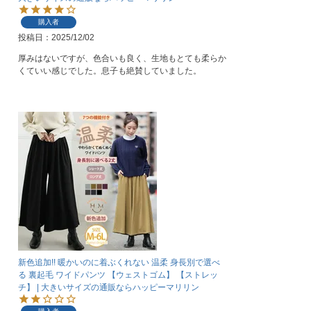
購入者
投稿日
2025/12/02
厚みはないですが、色合いも良く、生地もとても柔らか
くていい感じでした。息子も絶賛していました。
新色追加!! 暖かいのに着ぶくれない 温柔 身長別で選べ
る 裏起毛 ワイドパンツ 【ウェストゴム】 【ストレッ
チ】 | 大きいサイズの通販ならハッピーマリリン