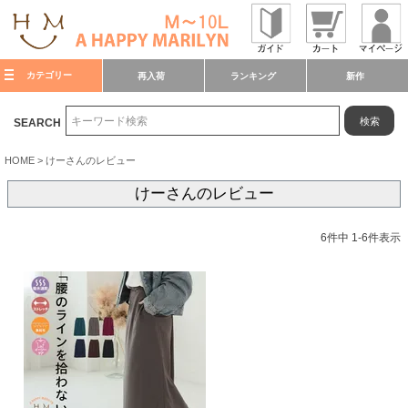
カテゴリー
再入荷
ランキング
新作
検索
SEARCH
HOME
けーさんのレビュー
けーさんのレビュー
6
件中
1
-
6
件表示