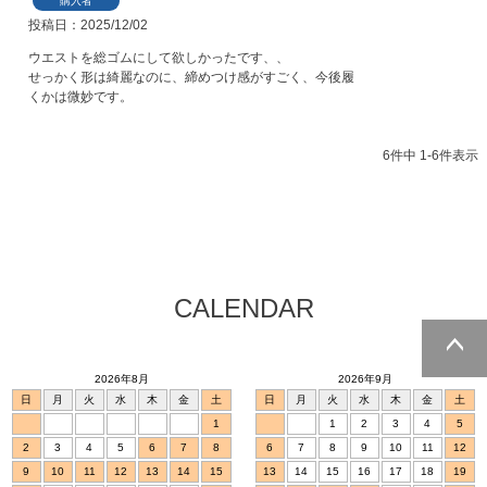
購入者
投稿日
2025/12/02
ウエストを総ゴムにして欲しかったです、、

せっかく形は綺麗なのに、締めつけ感がすごく、今後履
くかは微妙です。
6
件中
1
-
6
件表示
CALENDAR
2026年8月
2026年9月
ページトッ
日
月
火
水
木
金
土
日
月
火
水
木
金
土
プへ
1
1
2
3
4
5
2
3
4
5
6
7
8
6
7
8
9
10
11
12
9
10
11
12
13
14
15
13
14
15
16
17
18
19