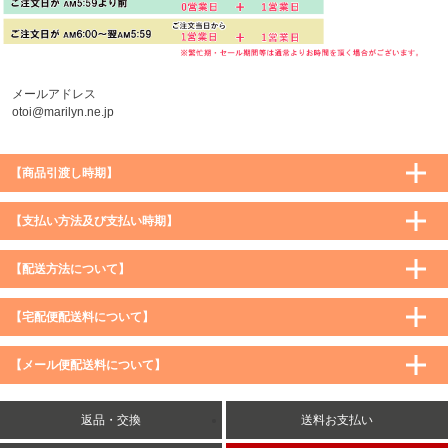
メールアドレス
otoi@marilyn.ne.jp
【商品引渡し時期】
【支払い方法及び支払い時期】
【配送方法について】
【宅配便配送料について】
購入価格 ／ 地域
通常
沖縄・離島など一部地域
【メール便配送料について】
5,900円（税込）未満
590円（税込）
1,200円（税込）
5,900円（税込）以上
購入価格 ／ 地域
全国一律
送料無料
返品・交換
送料お支払い
8,500円（税込）以上
無料
5,900円（税込）未満
260円（税込）