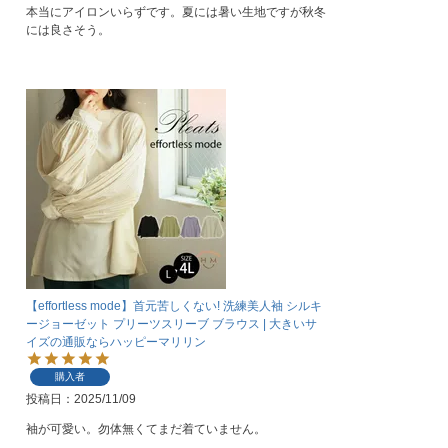
本当にアイロンいらずです。夏には暑い生地ですが秋冬
には良さそう。
【effortless mode】首元苦しくない! 洗練美人袖 シルキ
ージョーゼット プリーツスリーブ ブラウス | 大きいサ
イズの通販ならハッピーマリリン
購入者
投稿日
2025/11/09
袖が可愛い。勿体無くてまだ着ていません。