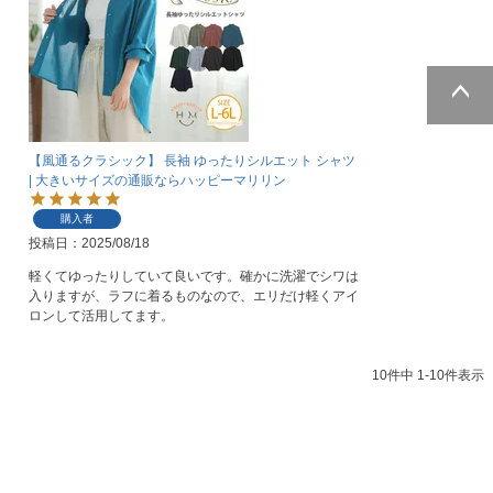
ページトッ
プへ
【風通るクラシック】 長袖 ゆったりシルエット シャツ
| 大きいサイズの通販ならハッピーマリリン
購入者
投稿日
2025/08/18
軽くてゆったりしていて良いです。確かに洗濯でシワは
入りますが、ラフに着るものなので、エリだけ軽くアイ
ロンして活用してます。
10
件中
1
-
10
件表示