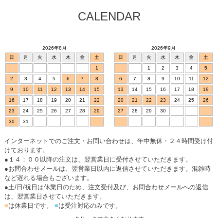
CALENDAR
2026年8月
2026年9月
日
月
火
水
木
金
土
日
月
火
水
木
金
土
1
1
2
3
4
5
2
3
4
5
6
7
8
6
7
8
9
10
11
12
9
10
11
12
13
14
15
13
14
15
16
17
18
19
16
17
18
19
20
21
22
20
21
22
23
24
25
26
23
24
25
26
27
28
29
27
28
29
30
30
31
インターネットでのご注文・お問い合わせは、年中無休・２４時間受け付
けております。
●１４：００以降の注文は、翌営業日に受付させていただきます。
●お問合わせメールは、翌営業日以内に返信させていただきます。混雑時
など遅れる場合もございます。
●土/日/祝日は休業日のため、注文受付及び、お問合わせメールへの返信
は、翌営業日させていただきます。
■
は休業日です。
■
は受注対応のみです。