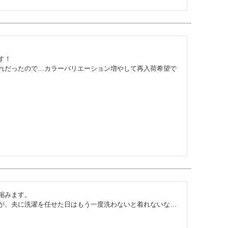
！

れだったので…カラーバリエーション増やして再入荷希望で
みます。

が、夫に洗濯を任せた日はもう一度洗わないと着れないな…