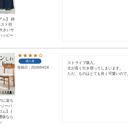
アム】 綿
エスト切
 大きいサ
ハッピー
購入者
ストライプ購入。

投稿日
2026/04/18
丈が長く引き摺ってしまいます。

ただ、ものはとても良く可愛いので
のに楽ち
ージーパ
ム】 |
通販なら
ン