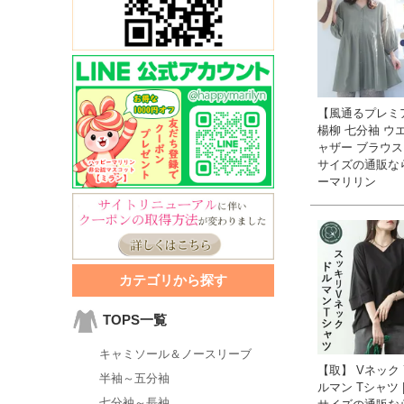
【風通るプレミ
楊柳 七分袖 ウ
ャザー ブラウス 
サイズの通販な
ーマリリン
カテゴリから探す
TOPS一覧
キャミソール＆ノースリーブ
【取】 Vネック 
半袖～五分袖
ルマン Tシャツ 
七分袖～長袖