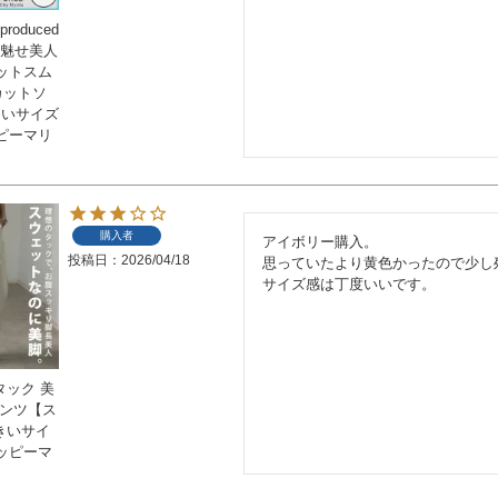
roduced
華奢魅せ美人
ットスム
カットソ
きいサイズ
ピーマリ
購入者
アイボリー購入。

投稿日
2026/04/18
思っていたより黄色かったので少し残
サイズ感は丁度いいです。
タック 美
パンツ【ス
大きいサイ
ッピーマ