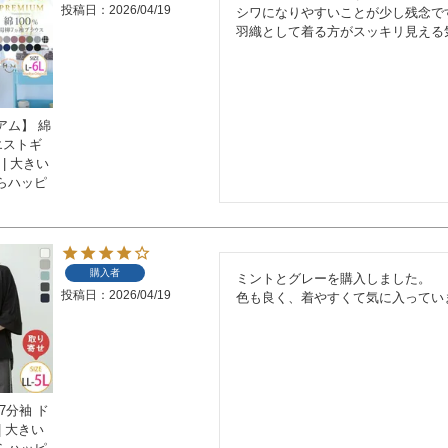
投稿日
2026/04/19
シワになりやすいことが少し残念で
羽織として着る方がスッキリ見える
アム】 綿
エストギ
| 大きい
らハッピ
購入者
ミントとグレーを購入しました。

投稿日
2026/04/19
7分袖 ド
| 大きい