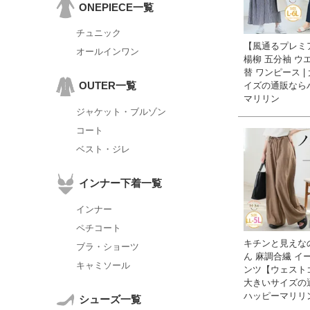
ONEPIECE一覧
チュニック
【風通るプレミ
オールインワン
楊柳 五分袖 ウ
替 ワンピース |
OUTER一覧
イズの通販なら
マリリン
ジャケット・ブルゾン
コート
ベスト・ジレ
インナー下着一覧
インナー
ペチコート
キチンと見えな
ブラ・ショーツ
ん 麻調合繊 イ
キャミソール
ンツ【ウェストゴ
大きいサイズの
ハッピーマリリ
シューズ一覧