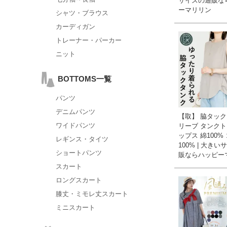
サイズの通販な
ーマリリン
シャツ・ブラウス
カーディガン
トレーナー・パーカー
ニット
BOTTOMS一覧
パンツ
デニムパンツ
【取】 脇タック
ワイドパンツ
リーブ タンクト
ップス 綿100%
レギンス・タイツ
100% | 大き
ショートパンツ
販ならハッピー
スカート
ロングスカート
膝丈・ミモレ丈スカート
ミニスカート