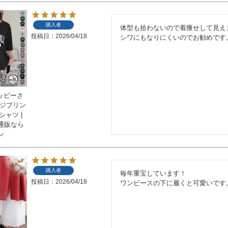
購入者
体型も拾わないので着痩せして見えま
投稿日
2026/04/18
シワにもなりにくいのでお勧めです
ハッピーさ
ッジプリン
シャツ |
通販なら
ン
購入者
毎年重宝しています！

投稿日
2026/04/18
ワンピースの下に履くと可愛いです