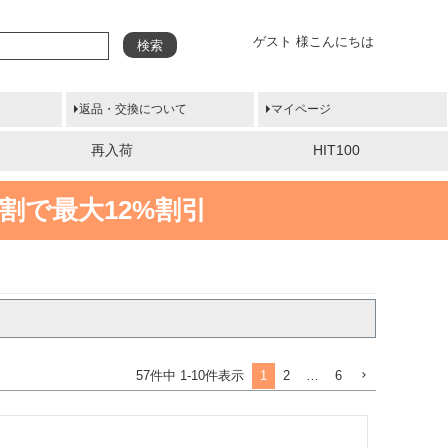
ゲスト 様こんにちは
検索
返品・交換について
マイページ
再入荷
HIT100
割で最大12%割引
1
2
…
6
57
件中
1
-
10
件表示