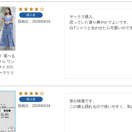
購入者
サックス購入。

投稿日
2026/04/18
思っていた通り爽やかでよいです。

白Tシャツと合わせたら可愛いので
！ 選べる
さら ワン
いサイズの
ーマリリ
購入者
形が綺麗です。

投稿日
2026/04/18
二の腕も隠れるので使いやすく、気