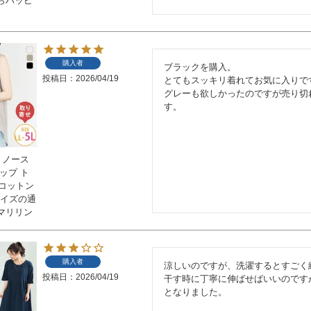
らハッピ
購入者
ブラックを購入。

投稿日
2026/04/19
とてもスッキリ着れてお気に入りです
グレーも欲しかったのですが売り切
す。
 ノース
ップ ト
 コットン
いサイズの通
マリリン
購入者
涼しいのですが、洗濯するとすごく縮
投稿日
2026/04/19
干す時に丁寧に伸ばせばいいのです
となりました。