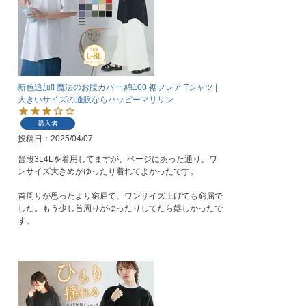
新色追加!! 魔法のお腹カバー 綿100 裾フレア Tシャツ |
大きいサイズの通販ならハッピーマリリン
購入者
投稿日
2025/04/07
普段3L4Lを着用してますが、ページにあった通り、ワ
ンサイズ大きめがゆったり着れてよかったです。

首周りが思ったより窮屈で、ワンサイズ上げても窮屈で
した。もう少し首周りがゆったりしてたら嬉しかったで