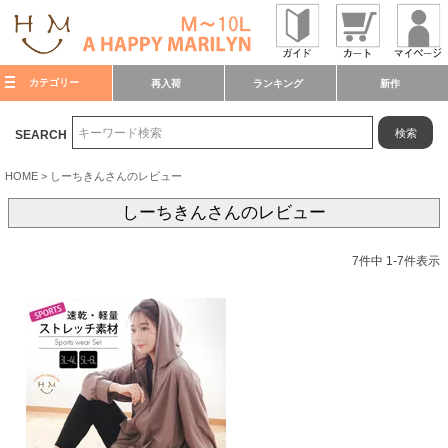
カテゴリー
再入荷
ランキング
新作
検索
SEARCH
HOME
しーちきんさんのレビュー
しーちきんさんのレビュー
7
件中
1
-
7
件表示