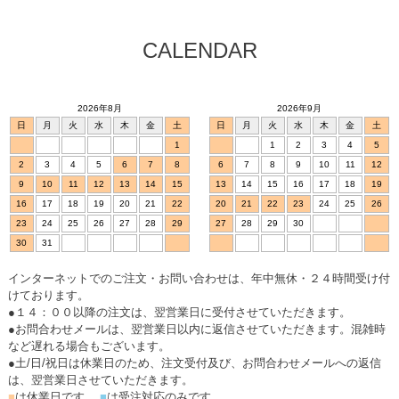
CALENDAR
2026年8月
2026年9月
日
月
火
水
木
金
土
日
月
火
水
木
金
土
1
1
2
3
4
5
2
3
4
5
6
7
8
6
7
8
9
10
11
12
9
10
11
12
13
14
15
13
14
15
16
17
18
19
16
17
18
19
20
21
22
20
21
22
23
24
25
26
23
24
25
26
27
28
29
27
28
29
30
30
31
インターネットでのご注文・お問い合わせは、年中無休・２４時間受け付
けております。
●１４：００以降の注文は、翌営業日に受付させていただきます。
●お問合わせメールは、翌営業日以内に返信させていただきます。混雑時
など遅れる場合もございます。
●土/日/祝日は休業日のため、注文受付及び、お問合わせメールへの返信
は、翌営業日させていただきます。
■
は休業日です。
■
は受注対応のみです。