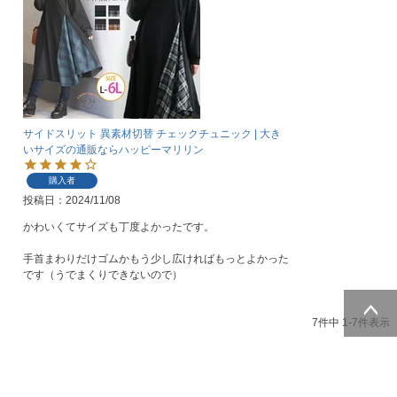
サイドスリット 異素材切替 チェックチュニック | 大き
いサイズの通販ならハッピーマリリン
購入者
投稿日
2024/11/08
かわいくてサイズも丁度よかったです。

手首まわりだけゴムかもう少し広ければもっとよかった
です（うでまくりできないので）
7
件中
1
-
7
件表示
ページトッ
プへ