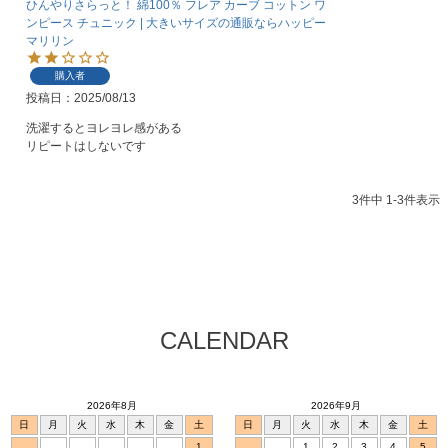
ひんやりさらっと！ 綿100％ フレア カーブ コットン ワ
ンピース チュニック | 大きいサイズの通販ならハッピー
マリリン
購入者
投稿日
2025/08/13
洗濯するとヨレヨレ感がある

リピートはしないです
3
件中
1
-
3
件表示
CALENDAR
2026年8月
2026年9月
日
月
火
水
木
金
土
日
月
火
水
木
金
土
1
1
2
3
4
5