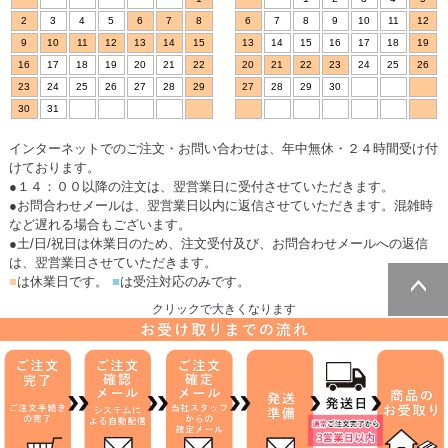
2
3
4
5
6
7
8
6
7
8
9
10
11
12
9
10
11
12
13
14
15
13
14
15
16
17
18
19
16
17
18
19
20
21
22
20
21
22
23
24
25
26
23
24
25
26
27
28
29
27
28
29
30
30
31
インターネットでのご注文・お問い合わせは、年中無休・２４時間受け付
けております。
●１４：００以降の注文は、翌営業日に受付させていただきます。
●お問合わせメールは、翌営業日以内に返信させていただきます。混雑時
など遅れる場合もございます。
●土/日/祝日は休業日のため、注文受付及び、お問合わせメールへの返信
は、翌営業日させていただきます。
■
は休業日です。
■
は受注対応のみです。
クリックで大きくなります
ページトッ
プへ