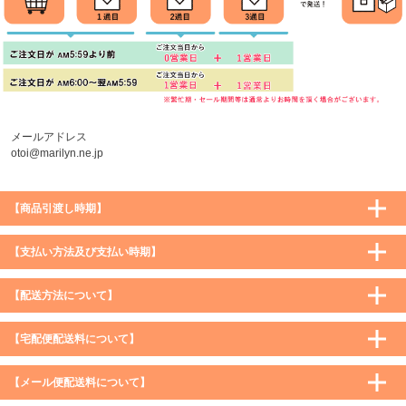
メールアドレス
otoi@marilyn.ne.jp
【商品引渡し時期】
【支払い方法及び支払い時期】
【配送方法について】
【宅配便配送料について】
購入価格 ／ 地域
通常
沖縄・離島など一部地域
【メール便配送料について】
5,900円（税込）未満
590円（税込）