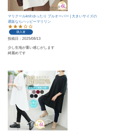
マリクールknit ゆったり プルオーバー | 大きいサイズの
通販ならハッピーマリリン
購入者
投稿日
2025/08/13
少し生地が重い感じがします

綺麗めです