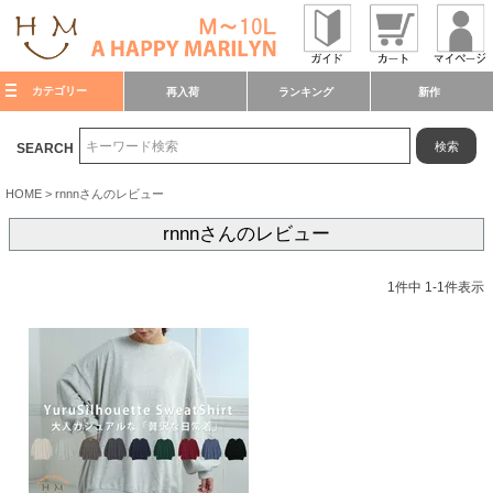
カテゴリー
再入荷
ランキング
新作
検索
SEARCH
HOME
rnnnさんのレビュー
rnnnさんのレビュー
1
件中
1
-
1
件表示