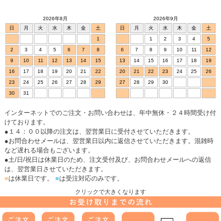
2026年8月
2026年9月
日
月
火
水
木
金
土
日
月
火
水
木
金
土
1
1
2
3
4
5
2
3
4
5
6
7
8
6
7
8
9
10
11
12
9
10
11
12
13
14
15
13
14
15
16
17
18
19
16
17
18
19
20
21
22
20
21
22
23
24
25
26
23
24
25
26
27
28
29
27
28
29
30
30
31
インターネットでのご注文・お問い合わせは、年中無休・２４時間受け付
けております。
●１４：００以降の注文は、翌営業日に受付させていただきます。
●お問合わせメールは、翌営業日以内に返信させていただきます。混雑時
など遅れる場合もございます。
●土/日/祝日は休業日のため、注文受付及び、お問合わせメールへの返信
は、翌営業日させていただきます。
■
は休業日です。
■
は受注対応のみです。
クリックで大きくなります