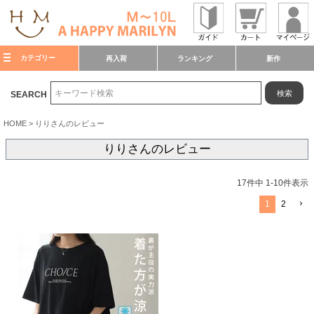
カテゴリー
再入荷
ランキング
新作
検索
SEARCH
HOME
りりさんのレビュー
りりさんのレビュー
17
件中
1
-
10
件表示
1
2