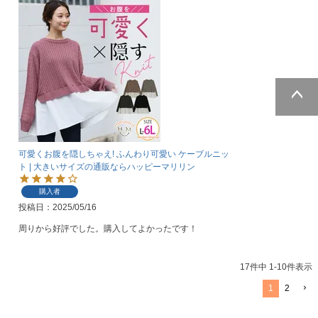
ページトッ
プへ
可愛くお腹を隠しちゃえ! ふんわり可愛い ケーブルニッ
ト | 大きいサイズの通販ならハッピーマリリン
購入者
投稿日
2025/05/16
周りから好評でした。購入してよかったです！
17
件中
1
-
10
件表示
1
2