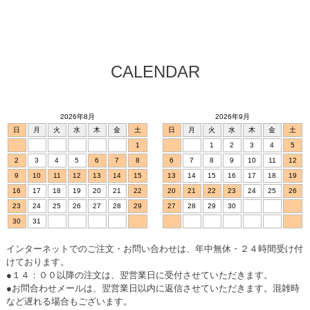
CALENDAR
2026年8月
2026年9月
日
月
火
水
木
金
土
日
月
火
水
木
金
土
1
1
2
3
4
5
2
3
4
5
6
7
8
6
7
8
9
10
11
12
9
10
11
12
13
14
15
13
14
15
16
17
18
19
16
17
18
19
20
21
22
20
21
22
23
24
25
26
23
24
25
26
27
28
29
27
28
29
30
30
31
インターネットでのご注文・お問い合わせは、年中無休・２４時間受け付
けております。
●１４：００以降の注文は、翌営業日に受付させていただきます。
●お問合わせメールは、翌営業日以内に返信させていただきます。混雑時
など遅れる場合もございます。