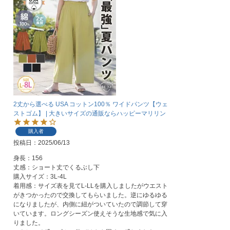
2丈から選べる USA コットン100％ ワイドパンツ【ウェ
ストゴム】 | 大きいサイズの通販ならハッピーマリリン
購入者
投稿日
2025/06/13
身長：156

丈感：ショート丈でくるぶし下

購入サイズ：3L-4L

着用感：サイズ表を見てL-LLを購入しましたがウエスト
がきつかったので交換してもらいました。逆にゆるゆる
になりましたが、内側に紐がついていたので調節して穿
いています。ロングシーズン使えそうな生地感で気に入
りました。
