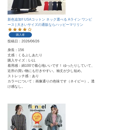
新色追加!! USAコットン ネック選べる Aライン ワンピ
ース | 大きいサイズの通販ならハッピーマリリン
購入者
投稿日
2026/06/26
身長：156

丈感：くるぶしあたり

購入サイズ：L-LL

着用感：綿100で着心地いいです！ ゆったりしていて、
近所の買い物にも行きやすい。袖丈が少し短め。

ストレッチ感：あり

カラーについて：画像通りの色味です（ネイビー）。透
け感なし。