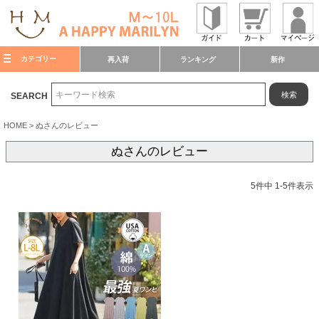
カテゴリー
再入荷
ランキング
新作
検索
SEARCH
HOME
ぬさんのレビュー
ぬさんのレビュー
5
件中
1
-
5
件表示