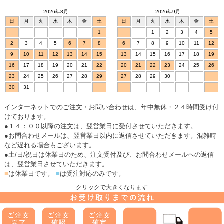
プへ
2026年8月
2026年9月
日
月
火
水
木
金
土
日
月
火
水
木
金
土
1
1
2
3
4
5
2
3
4
5
6
7
8
6
7
8
9
10
11
12
9
10
11
12
13
14
15
13
14
15
16
17
18
19
16
17
18
19
20
21
22
20
21
22
23
24
25
26
23
24
25
26
27
28
29
27
28
29
30
30
31
インターネットでのご注文・お問い合わせは、年中無休・２４時間受け付
けております。
●１４：００以降の注文は、翌営業日に受付させていただきます。
●お問合わせメールは、翌営業日以内に返信させていただきます。混雑時
など遅れる場合もございます。
●土/日/祝日は休業日のため、注文受付及び、お問合わせメールへの返信
は、翌営業日させていただきます。
■
は休業日です。
■
は受注対応のみです。
クリックで大きくなります