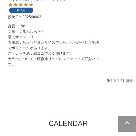
購入者
投稿日
2025/06/03
身長：156

丈感：くるぶしあたり

購入サイズ：LL-

着用感：ちょうど良いサイズでした。しっかりした生地
でボリュームがあります。

ストレッチ感：総ゴムでよく伸びます。

カラーについて：画像通りのグレンチェックで可愛いで
す。
5
件中
1
-
5
件表示
CALENDAR
ページトッ