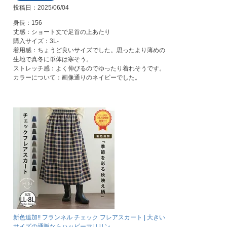
投稿日
2025/06/04
身長：156

丈感：ショート丈で足首の上あたり

購入サイズ：3L-

着用感：ちょうど良いサイズでした。思ったより薄めの
生地で真冬に単体は寒そう。

ストレッチ感：よく伸びるのでゆったり着れそうです。

カラーについて：画像通りのネイビーでした。
新色追加!! フランネル チェック フレアスカート | 大きい
サイズの通販ならハッピーマリリン