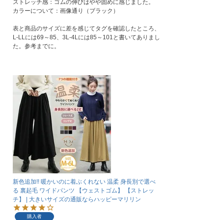
ストレッチ感：ゴムの伸びはやや固めに感じました。

カラーについて：画像通り（ブラック）

表と商品のサイズに差を感じてタグを確認したところ、
L-LLには69～85、3L-4Lには85～101と書いてありまし
た。参考までに。
新色追加!! 暖かいのに着ぶくれない 温柔 身長別で選べ
る 裏起毛 ワイドパンツ 【ウェストゴム】 【ストレッ
チ】 | 大きいサイズの通販ならハッピーマリリン
購入者