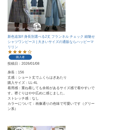
新色追加!! 身長別選べる2丈 フランネル チェック 細魅せ
シャツワンピース | 大きいサイズの通販ならハッピーマ
リリン
購入者
投稿日
2026/01/08
身長：156

丈感：ショート丈でふくらはぎあたり

購入サイズ：LL-4L

着用感：重ね着しても余裕があるサイズ感で着やすいで
す。襟ぐりはやや広めに感じました。

ストレッチ感：なし

カラーについて：画像通りの色味で可愛いです（グリー
ン系）