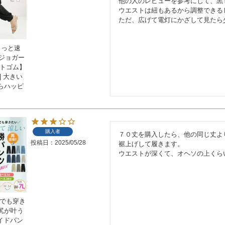
他の人のレビューを参考にして、黒
ウエストは紐もあるから調整できる
ただ、広げて電灯にかざして見たら
ラっと速
 ジョガー
ストゴム】
| 大きい
らハッピ
購入者
７０丈を購入したら、他の同じ丈より
投稿日
2025/05/28
裾上げして履きます。

ウエストが深くて、オヘソの上くら
夏でも穿き
尻が叶う
ワイドパン