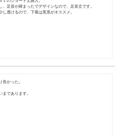
５Ｌのショート丈購入。

し、足首が締まったでデザインなので、足首丈です。

少し透けるので、下着は黒系がオススメ。
長かった。

いまであります。