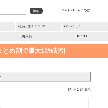
ゲスト 様こんにちは
検索
返品・交換について
マイページ
再入荷
HIT100
まとめ割で最大12%割引
ー
5
件中
1
-
5
件表示