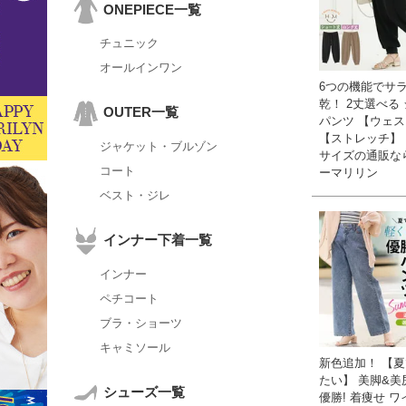
ONEPIECE一覧
チュニック
オールインワン
6つの機能でサ
乾！ 2丈選べる
OUTER一覧
パンツ 【ウェ
【ストレッチ】 
ジャケット・ブルゾン
サイズの通販な
コート
ーマリリン
ベスト・ジレ
インナー下着一覧
インナー
ペチコート
ブラ・ショーツ
キャミソール
新色追加！ 【
たい】 美脚&美
シューズ一覧
優勝! 着痩せ 