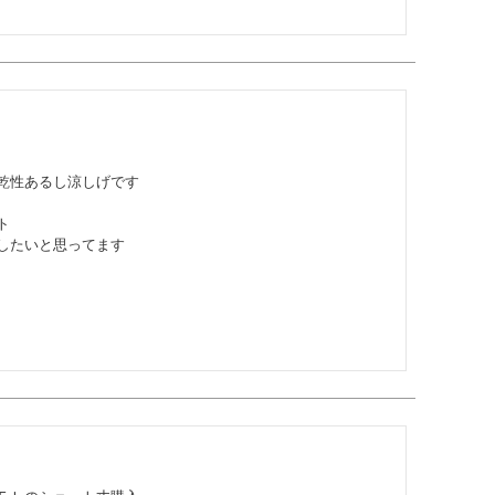
乾性あるし涼しげです



したいと思ってます