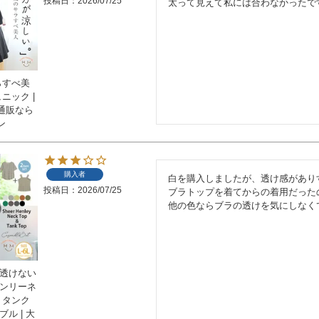
投稿日
2026/07/25
太って見えて私には合わなかったで
らすべ美
ニック |
通販なら
ン
購入者
白を購入しましたが、透け感があり
投稿日
2026/07/25
ブラトップを着てからの着用だった
他の色ならブラの透けを気にしなく
 透けない
ヘンリーネ
 タンク
ル | 大