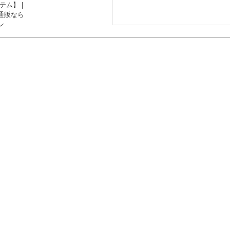
テム】 |
通販なら
ン