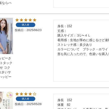
販ならハ
購入者
身長：152

投稿日
2025/06/23
丈感：

購入サイズ：３L〜４Ｌ

着用感：生地が厚めに感じるけど速
ストレッチ感：多少あり

カラーについて　ブラック・ホワイト
形も気に入ったので、色違いを購入
ハッピーさ
ストタック
せ コク
 大きいサ
ハッピー
購入者
身長　152

投稿日
2025/05/28
体重　82
