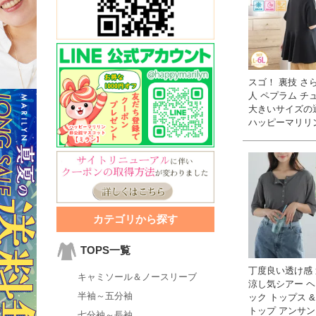
スゴ！ 裏技 さ
人 ペプラム チュ
大きいサイズの
ハッピーマリリ
カテゴリから探す
TOPS一覧
丁度良い透け感
キャミソール＆ノースリーブ
涼し気シアー 
半袖～五分袖
ック トップス &
トップ アンサンブ
七分袖～長袖