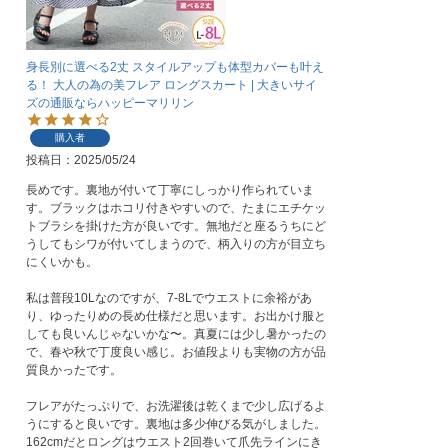
身長別に選べる2丈 スタイルアップも体型カバーも叶え
る！ 大人の為の美フレア ロングスカート | 大きいサイ
ズの通販ならハッピーマリリン
購入者
投稿日
2025/05/24
長めです。裏地が付いて丁寧にしっかり作られていま
す。ブラックはホコリ付きやすいので、たまにエチケッ
トブラシを掛けた方が良いです。無地だと座るうちにど
うしてもシワが付いてしまうので、柄入りの方が目立ち
にくいかも。

私は普段10Lなのですが、7-8Lでウエストに余裕があ
り、ゆったりめの長め仕様だと思います。お出かけ服と
しても良いんじゃないかな〜。真夏には少し暑かったの
で、春や秋で丁度良い感じ。お値段よりも実物の方が品
質良かったです。

フレアがたっぷりで、お洗濯後は乾くまで少し広げるよ
うにすると良いです。裏地は多少伸びる気がしました。
162cmだとロングはウエスト2回巻いて爪先ラインにき