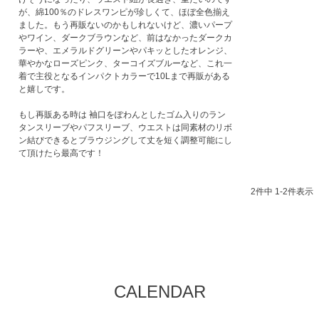
が、綿100％のドレスワンピが珍しくて、ほぼ全色揃え
ました。もう再販ないのかもしれないけど、濃いパープ
やワイン、ダークブラウンなど、前はなかったダークカ
ラーや、エメラルドグリーンやパキッとしたオレンジ、
華やかなローズピンク、ターコイズブルーなど、これ一
着で主役となるインパクトカラーで10Lまで再販がある
と嬉しです。

もし再販ある時は 袖口をぽわんとしたゴム入りのラン
タンスリーブやパフスリーブ、ウエストは同素材のリボ
ン結びできるとブラウジングして丈を短く調整可能にし
て頂けたら最高です！
2
件中
1
-
2
件表示
CALENDAR