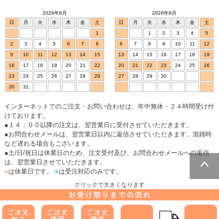
2026年8月
2026年9月
日
月
火
水
木
金
土
日
月
火
水
木
金
土
1
1
2
3
4
5
2
3
4
5
6
7
8
6
7
8
9
10
11
12
9
10
11
12
13
14
15
13
14
15
16
17
18
19
16
17
18
19
20
21
22
20
21
22
23
24
25
26
23
24
25
26
27
28
29
27
28
29
30
30
31
インターネットでのご注文・お問い合わせは、年中無休・２４時間受け付
けております。
●１４：００以降の注文は、翌営業日に受付させていただきます。
●お問合わせメールは、翌営業日以内に返信させていただきます。混雑時
など遅れる場合もございます。
●土/日/祝日は休業日のため、注文受付及び、お問合わせメールへの返信
は、翌営業日させていただきます。
■
は休業日です。
■
は受注対応のみです。
ページトッ
クリックで大きくなります
プへ