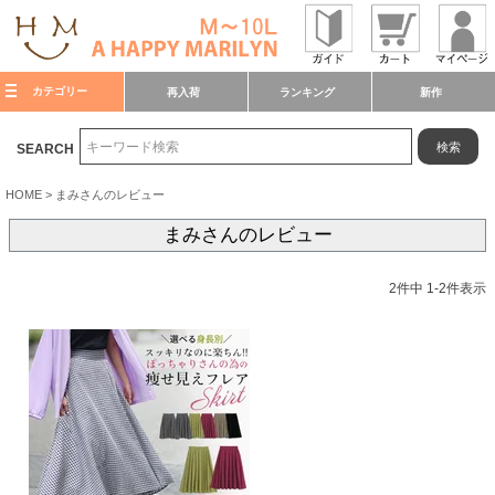
カテゴリー
再入荷
ランキング
新作
検索
SEARCH
HOME
まみさんのレビュー
まみさんのレビュー
2
件中
1
-
2
件表示