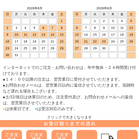
2026年8月
2026年9月
日
月
火
水
木
金
土
日
月
火
水
木
金
土
1
1
2
3
4
5
2
3
4
5
6
7
8
6
7
8
9
10
11
12
9
10
11
12
13
14
15
13
14
15
16
17
18
19
16
17
18
19
20
21
22
20
21
22
23
24
25
26
23
24
25
26
27
28
29
27
28
29
30
30
31
インターネットでのご注文・お問い合わせは、年中無休・２４時間受け付
けております。
●１４：００以降の注文は、翌営業日に受付させていただきます。
●お問合わせメールは、翌営業日以内に返信させていただきます。混雑時
など遅れる場合もございます。
●土/日/祝日は休業日のため、注文受付及び、お問合わせメールへの返信
は、翌営業日させていただきます。
■
は休業日です。
■
は受注対応のみです。
クリックで大きくなります