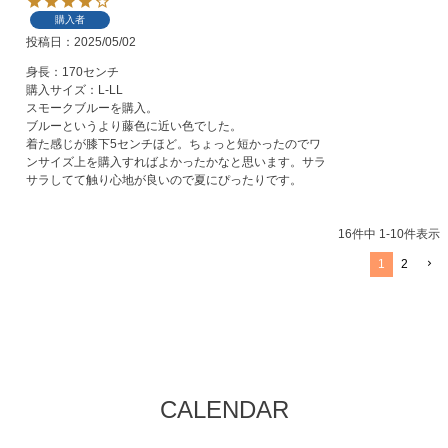
購入者
投稿日
2025/05/02
身長：170センチ

購入サイズ：L-LL

スモークブルーを購入。

ブルーというより藤色に近い色でした。

着た感じが膝下5センチほど。ちょっと短かったのでワ
ンサイズ上を購入すればよかったかなと思います。サラ
サラしてて触り心地が良いので夏にぴったりです。
16
件中
1
-
10
件表示
1
2
CALENDAR