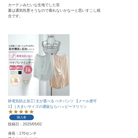
カーテンみたいな生地でした笑

夏は通気性悪そうなので着れないかなーと思いすこし残
念です。
静電気防止加工! 丈が選べる ぺチパンツ 【メール便可
1】 | 大きいサイズの通販ならハッピーマリリン
購入者
投稿日
2025/05/02
身長：170センチ
