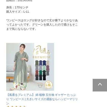
投稿日
2025/05/02
身長：170センチ

購入サイズ：L-LL

ワンピースはロングが好きなので丈が膝下よりかなりあ
ってよかったです。グリーンを購入したので透けもそこ
まで気にならないです。
ページトッ
【風通るプレミアム】 綿 楊柳 五分袖 ギャザー たっぷ
プへ
り ワンピース | 大きいサイズの通販ならハッピーマリリ
ン