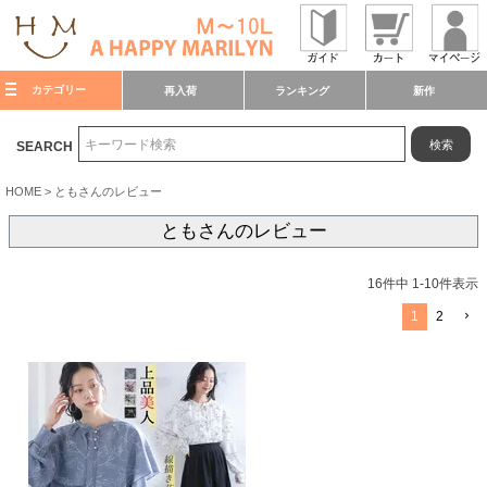
カテゴリー
再入荷
ランキング
新作
検索
SEARCH
HOME
ともさんのレビュー
ともさんのレビュー
16
件中
1
-
10
件表示
1
2