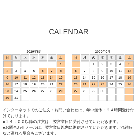
CALENDAR
2026年8月
2026年9月
日
月
火
水
木
金
土
日
月
火
水
木
金
土
1
1
2
3
4
5
2
3
4
5
6
7
8
6
7
8
9
10
11
12
9
10
11
12
13
14
15
13
14
15
16
17
18
19
16
17
18
19
20
21
22
20
21
22
23
24
25
26
23
24
25
26
27
28
29
27
28
29
30
30
31
インターネットでのご注文・お問い合わせは、年中無休・２４時間受け付
けております。
●１４：００以降の注文は、翌営業日に受付させていただきます。
●お問合わせメールは、翌営業日以内に返信させていただきます。混雑時
など遅れる場合もございます。