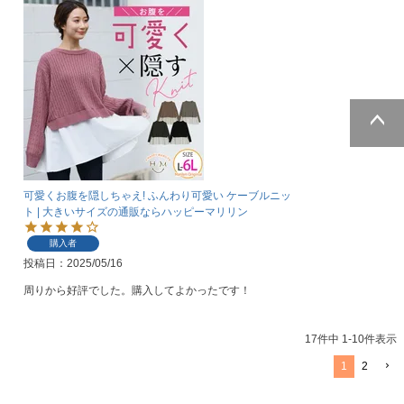
ページトッ
プへ
可愛くお腹を隠しちゃえ! ふんわり可愛い ケーブルニッ
ト | 大きいサイズの通販ならハッピーマリリン
購入者
投稿日
2025/05/16
周りから好評でした。購入してよかったです！
17
件中
1
-
10
件表示
1
2