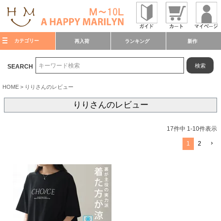
カテゴリー
再入荷
ランキング
新作
検索
SEARCH
HOME
りりさんのレビュー
りりさんのレビュー
17
件中
1
-
10
件表示
1
2