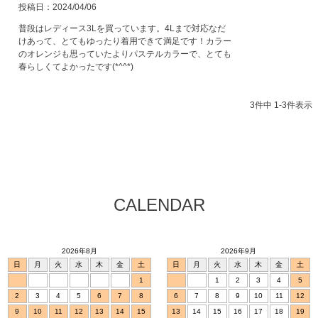
投稿日
2024/04/06
普段はレディース3Lを買っています。4Lまで対応なだ
けあって、とてもゆったり着用できて満足です！カラー
のオレンジも思っていたよりパステルカラーで、とても
春らしくてよかったです(*^^*)
3
件中
1
-
3
件表示
CALENDAR
2026年8月
2026年9月
日
月
火
水
木
金
土
日
月
火
水
木
金
土
1
1
2
3
4
5
2
3
4
5
6
7
8
6
7
8
9
10
11
12
9
10
11
12
13
14
15
13
14
15
16
17
18
19