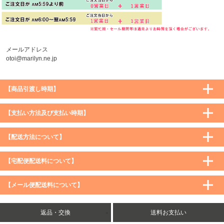
メールアドレス
otoi@marilyn.ne.jp
【商品引渡し時期】
【支払い方法及び支払い時期】
【配送方法について】
【宅配便配送料について】
購入価格 ／ 地域
通常
沖縄・離島など一部地域
【メール便配送料について】
5,900円（税込）未満
590円（税込）
1,200円（税込）
5,900円（税込）以上
購入価格 ／ 地域
全国一律
送料無料
返品・交換
送料お支払い
8,500円（税込）以上
無料
5,900円（税込）未満
260円（税込）