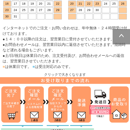
16
17
18
19
20
21
22
20
21
22
23
24
25
26
23
24
25
26
27
28
29
27
28
29
30
30
31
インターネットでのご注文・お問い合わせは、年中無休・２４時間受け付
けております。
●１４：００以降の注文は、翌営業日に受付させていただきます。
●お問合わせメールは、翌営業日以内に返信させていただきます。混雑時
ページトッ
など遅れる場合もございます。
プへ
●土/日/祝日は休業日のため、注文受付及び、お問合わせメールへの返信
は、翌営業日させていただきます。
■
は休業日です。
■
は受注対応のみです。
クリックで大きくなります