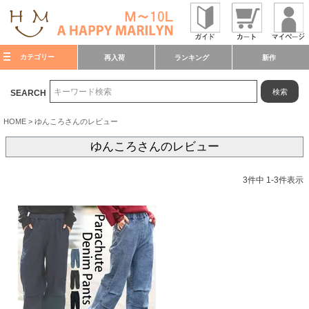
カテゴリー
再入荷
ランキング
新作
検索
SEARCH
HOME
ゆんころさんのレビュー
ゆんころさんのレビュー
3
件中
1
-
3
件表示