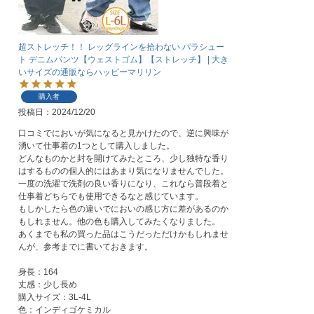
超ストレッチ！！ レッグラインを拾わない パラシュー
ト デニムパンツ【ウェストゴム】【ストレッチ】 | 大き
いサイズの通販ならハッピーマリリン
購入者
投稿日
2024/12/20
口コミでにおいが気になると見かけたので、逆に興味が
湧いて仕事着の1つとして購入しました。

どんなものかと封を開けてみたところ、少し独特な香り
はするものの個人的にはあまり気になりませんでした。

一度の洗濯で洗剤の良い香りになり、これなら普段着と
仕事着どちらでも使用できるなと感じています。

もしかしたら色の違いでにおいの感じ方に差があるのか
もしれません。他の色も購入してみたくなりました。

あくまでも私の買った品はこうだっただけかもしれませ
んが、参考までに書いておきます。

身長：164

丈感：少し長め

購入サイズ：3L-4L

色：インディゴケミカル
