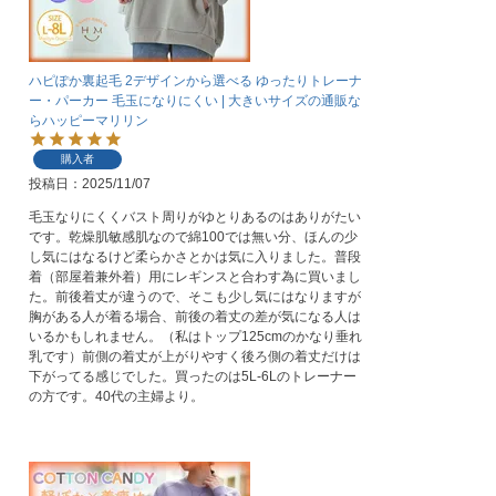
ハピぽか裏起毛 2デザインから選べる ゆったりトレーナ
ー・パーカー 毛玉になりにくい | 大きいサイズの通販な
らハッピーマリリン
購入者
投稿日
2025/11/07
毛玉なりにくくバスト周りがゆとりあるのはありがたい
です。乾燥肌敏感肌なので綿100では無い分、ほんの少
し気にはなるけど柔らかさとかは気に入りました。普段
着（部屋着兼外着）用にレギンスと合わす為に買いまし
た。前後着丈が違うので、そこも少し気にはなりますが
胸がある人が着る場合、前後の着丈の差が気になる人は
いるかもしれません。（私はトップ125cmのかなり垂れ
乳です）前側の着丈が上がりやすく後ろ側の着丈だけは
下がってる感じでした。買ったのは5L-6Lのトレーナー
の方です。40代の主婦より。