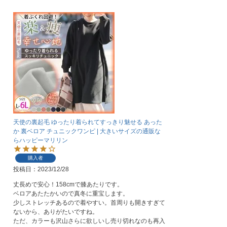
天使の裏起毛 ゆったり着られてすっきり魅せる あった
か 裏ベロア チュニックワンピ | 大きいサイズの通販な
らハッピーマリリン
購入者
投稿日
2023/12/28
丈長めで安心！158cmで膝あたりです。

ベロアあたたかいので真冬に重宝します。

少しストレッチあるので着やすい。首周りも開きすぎて
ないから、ありがたいですね。

ただ、カラーも沢山さらに欲しいし売り切れなのも再入