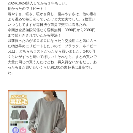
2024/10/24購入してから１年ちょい。

良かったのでリピート！

着やすさ、軽さ、暖かさ良し、傷みやすさは、他の素材
より遅めで毎日洗っていたけど大丈夫でした、2枚買い
いつもしてますが毎日洗う前提で交互に着るため。

今回は全品値段関係なく送料無料、3990円から2393円
まで値引きされていたから即決！

以前買ったのがボロボロになったら交換用にと気に入っ
た物は早めにリピートしたいので、ブラック、ネイビー
5Lは、どちらもラストだったから買いました。2400円
くらいがずっと続いてほしい！それなら、まとめ買いで
大量に同じの買うんだけどね、再入荷ないかもだし、あ
ったらまた買いたいくらい綿100の裏起毛は最高でし
た。