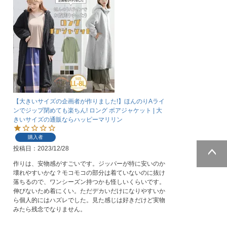
【大きいサイズの企画者が作りました!】ほんのりAライ
ンでジップ閉めても楽ちん! ロング ボアジャケット | 大
きいサイズの通販ならハッピーマリリン
購入者
投稿日
2023/12/28
作りは、安物感がすごいです。ジッパーが特に安いのか
ページトッ
壊れやすいかな？モコモコの部分は着ていないのに抜け
プへ
落ちるので、ワンシーズン持つかも怪しいくらいです。
伸びないため着にくい。ただデカいだけになりやすいか
ら個人的にはハズレでした。見た感じは好きだけど実物
みたら残念でなりません。