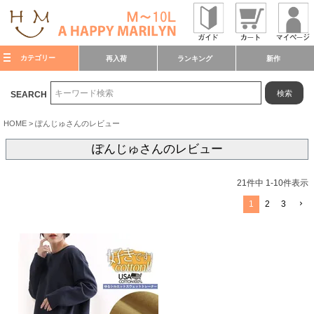
カテゴリー
再入荷
ランキング
新作
検索
SEARCH
HOME
ぽんじゅさんのレビュー
ぽんじゅさんのレビュー
21
件中
1
-
10
件表示
1
2
3