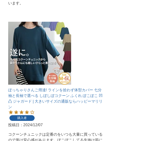
います。
ぽっちゃりさんご用達! ラインを拾わず体型カバー 七分
袖と長袖で選べる しぼしぼコクーン ふくれ ぽこぽこ 凹
凸 ジャガード | 大きいサイズの通販ならハッピーマリリ
ン
購入者
投稿日
2024/12/07
コクーンチュニックは定番のをいつも大量に買っている
ので形は安心感があります。ぽこぽこしてる生地は肌に