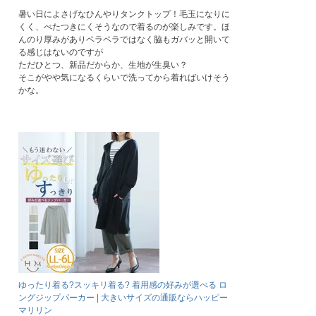
暑い日によさげなひんやりタンクトップ！毛玉になりに
くく、べたつきにくそうなので着るのが楽しみです。ほ
んのり厚みがありペラペラではなく脇もガバッと開いて
る感じはないのですが

ただひとつ、新品だからか、生地が生臭い？

そこがやや気になるくらいで洗ってから着ればいけそう
かな。
ゆったり着る?スッキリ着る? 着用感の好みが選べる ロ
ングジップパーカー | 大きいサイズの通販ならハッピー
マリリン