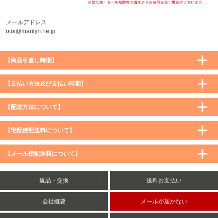
メールアドレス
otoi@marilyn.ne.jp
【商品引渡し時期】
【支払い方法及び支払い時期】
【配送方法について】
【宅配便配送料について】
購入価格 ／ 地域
通常
沖縄・離島など一部地域
【メール便配送料について】
5,900円（税込）未満
590円（税込）
1,200円（税込）
5,900円（税込）以上
購入価格 ／ 地域
全国一律
送料無料
返品・交換
送料お支払い
8,500円（税込）以上
無料
5,900円（税込）未満
260円（税込）
5,900円（税込）以上
送料無料
会社概要
メールが届かない