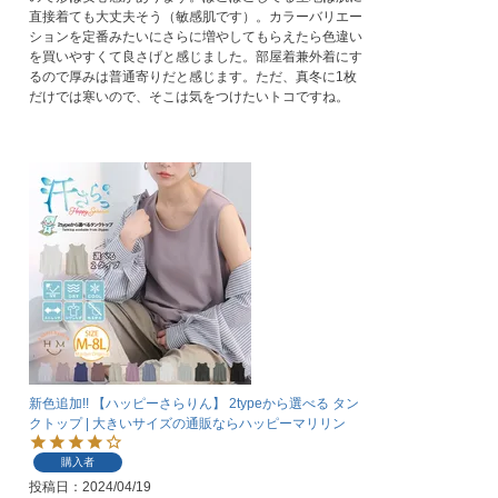
直接着ても大丈夫そう（敏感肌です）。カラーバリエー
ションを定番みたいにさらに増やしてもらえたら色違い
を買いやすくて良さげと感じました。部屋着兼外着にす
るので厚みは普通寄りだと感じます。ただ、真冬に1枚
だけでは寒いので、そこは気をつけたいトコですね。
新色追加!! 【ハッピーさらりん】 2typeから選べる タン
クトップ | 大きいサイズの通販ならハッピーマリリン
購入者
投稿日
2024/04/19