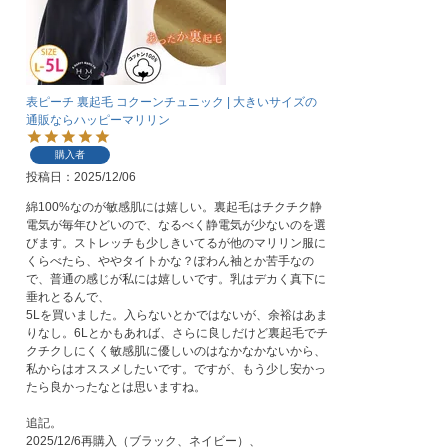
表ピーチ 裏起毛 コクーンチュニック | 大きいサイズの
通販ならハッピーマリリン
購入者
投稿日
2025/12/06
綿100%なのが敏感肌には嬉しい。裏起毛はチクチク静
電気が毎年ひどいので、なるべく静電気が少ないのを選
びます。ストレッチも少しきいてるが他のマリリン服に
くらべたら、ややタイトかな？ぽわん袖とか苦手なの
で、普通の感じが私には嬉しいです。乳はデカく真下に
垂れとるんで、

5Lを買いました。入らないとかではないが、余裕はあま
りなし。6Lとかもあれば、さらに良しだけど裏起毛でチ
クチクしにくく敏感肌に優しいのはなかなかないから、
私からはオススメしたいです。ですが、もう少し安かっ
たら良かったなとは思いますね。

追記。

2025/12/6再購入（ブラック、ネイビー）、
