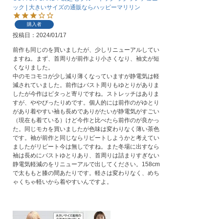
ック | 大きいサイズの通販ならハッピーマリリン
購入者
投稿日
2024/01/17
前作も同じのを買いましたが、少しリニューアルしてい
ますね。まず、首周りが前作より小さくなり、袖丈が短
くなりました。

中のモコモコが少し減り薄くなっていますが静電気は軽
減されていました。前作はバスト周りもゆとりがありま
したが今作はピタっと寄りですね。ストレッチはありま
すが、ややぴったりめです。個人的には前作のがゆとり
があり着やすい袖も長めでありがたいが静電気がすごい
（現在も着ている）けど今作と比べたら前作のが良かっ
た。同じモカを買いましたが色味は変わりなく薄い茶色
です。袖が前作と同じならリピートしようかと考えてい
ましたがリピート今は無しですね。また冬場に出すなら
袖は長めにバストゆとりあり、首周りは詰まりすぎない
静電気軽減のをリニューアルで出してください。158cm
で太ももと膝の間あたりです。軽さは変わりなく、めち
ゃくちゃ軽いから着やすいんですよ。