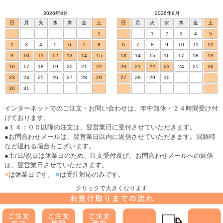
2026年8月
2026年9月
日
月
火
水
木
金
土
日
月
火
水
木
金
土
1
1
2
3
4
5
2
3
4
5
6
7
8
6
7
8
9
10
11
12
9
10
11
12
13
14
15
13
14
15
16
17
18
19
16
17
18
19
20
21
22
20
21
22
23
24
25
26
23
24
25
26
27
28
29
27
28
29
30
30
31
インターネットでのご注文・お問い合わせは、年中無休・２４時間受け付
けております。
●１４：００以降の注文は、翌営業日に受付させていただきます。
●お問合わせメールは、翌営業日以内に返信させていただきます。混雑時
など遅れる場合もございます。
●土/日/祝日は休業日のため、注文受付及び、お問合わせメールへの返信
は、翌営業日させていただきます。
■
は休業日です。
■
は受注対応のみです。
クリックで大きくなります