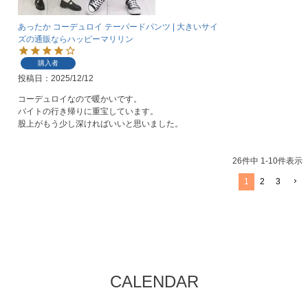
あったか コーデュロイ テーパードパンツ | 大きいサイ
ズの通販ならハッピーマリリン
購入者
投稿日
2025/12/12
コーデュロイなので暖かいです。

バイトの行き帰りに重宝しています。

股上がもう少し深ければいいと思いました。
26
件中
1
-
10
件表示
1
2
3
CALENDAR