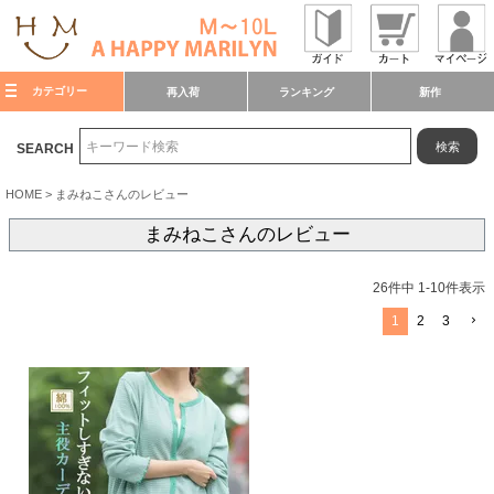
カテゴリー
再入荷
ランキング
新作
検索
SEARCH
HOME
まみねこさんのレビュー
まみねこさんのレビュー
26
件中
1
-
10
件表示
1
2
3