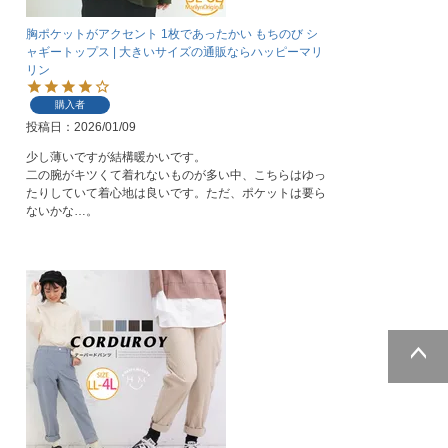
胸ポケットがアクセント 1枚であったかい もちのび シ
ャギートップス | 大きいサイズの通販ならハッピーマリ
リン
購入者
投稿日
2026/01/09
少し薄いですが結構暖かいです。

二の腕がキツくて着れないものが多い中、こちらはゆっ
たりしていて着心地は良いです。ただ、ポケットは要ら
ないかな…。
ページトッ
プへ