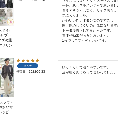
サイズはちょうどサイズを購入しまし
一瞬、あれ？小さい？って思いました
着るときつくもなく、サイズ感もよく
気に入りました。

かわいい丸いボタンなのですこし

開け閉めしにくいのが気になりますが
スタイル
トータル購入して良かったです。

ル ブラ
着痩せ効果があると思います。

サイズの通
1枚でもラフすぎずいいです。
マリリン
購入者
ゆっくりして履きやすいです。

投稿日
2022/05/23
足が細く見えるって言われました。
 スラウチ
 大きいサ
ハッピー