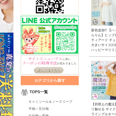
新色追加!! 【
らりん】ヒップ
ティアード チュ
大きいサイズの
ハッピーマリリ
カテゴリから探す
TOPS一覧
キャミソール＆ノースリーブ
【切替えの魔法
半袖～五分袖
リ魅せる サイド
ラインプルオー
七分袖～長袖