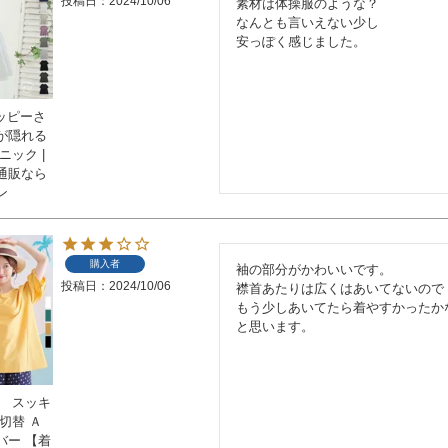
投稿日
2024/10/06
素材は体操服のような？

なんとも言いえない少し

安っぽく感じました。
ハッピーさ
が隠れる
ニック |
通販なら
ン
購入者
袖の部分がかわいいです。

投稿日
2024/10/06
襟首あたりは広くはあいてないので

もう少しあいてたら着やすかったかな
と思います。
】 スッキ
切替 Ａ
バー 【着