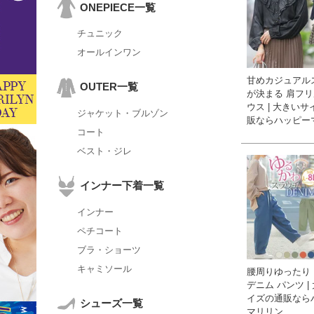
ONEPIECE一覧
チュニック
オールインワン
甘めカジュアル
OUTER一覧
が決まる 肩フリ
ウス | 大きい
ジャケット・ブルゾン
販ならハッピー
コート
ベスト・ジレ
インナー下着一覧
インナー
ペチコート
ブラ・ショーツ
キャミソール
腰周りゆったり
デニム パンツ |
イズの通販なら
シューズ一覧
マリリン