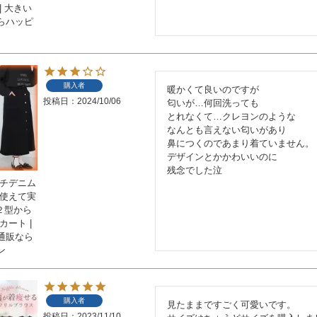
| 大きい
らハッピ
購入者
暖かくて良いのですが

投稿日
2024/10/06
匂いが…何回洗っても

とれなくて…クレヨンのような

なんとも言えない匂いがあり

鼻につくのであまり着ていません。

デザインとかかわいいのに

残念でした泣
ッチデニム
対使えて実
２型から
カート |
通販なら
ン
購入者
見たままですごく可愛いです。

投稿日
2023/11/10