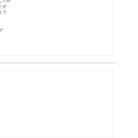
たが

が

て


