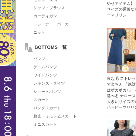
やせアイテム】 
シャツ・ブラウス
サイズの通販な
ーマリリン
カーディガン
トレーナー・パーカー
ニット
BOTTOMS一覧
パンツ
デニムパンツ
ワイドパンツ
裏起毛 ストレ
レギンス・タイツ
で楽ちん 「絶
はポカポカ♪」 
ショートパンツ
選べる ナロース
スカート
大きいサイズの
ハッピーマリリ
ロングスカート
膝丈・ミモレ丈スカート
ミニスカート