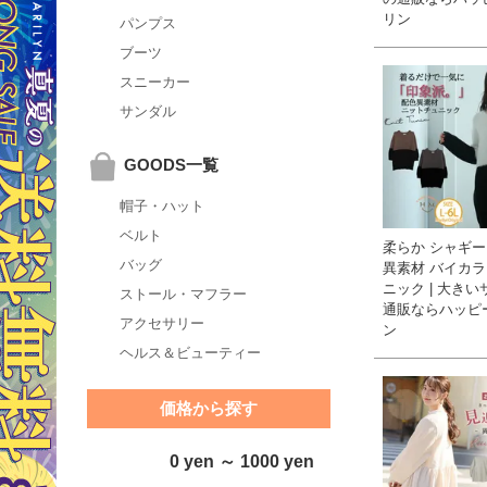
リン
パンプス
ブーツ
スニーカー
サンダル
GOODS一覧
帽子・ハット
ベルト
柔らか シャギ
バッグ
異素材 バイカラ
ニック | 大き
ストール・マフラー
通販ならハッピ
アクセサリー
ン
ヘルス＆ビューティー
価格から探す
0 yen ～ 1000 yen