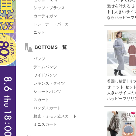
ー ワイドでゆ
魅せを叶える 
シャツ・ブラウス
ト | 大きいサ
カーディガン
ならハッピーマ
トレーナー・パーカー
ニット
BOTTOMS一覧
パンツ
デニムパンツ
ワイドパンツ
着回し放題! リ
レギンス・タイツ
せ ニット セット
ショートパンツ
大きいサイズの
ハッピーマリリ
スカート
ロングスカート
膝丈・ミモレ丈スカート
ミニスカート