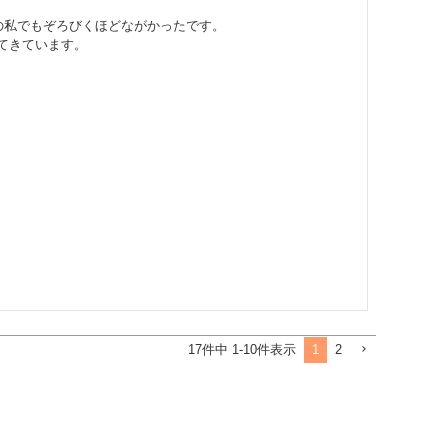
の私でもぞろびくほどながかったです。

てきています。
1
2
17
件中
1
-
10
件表示