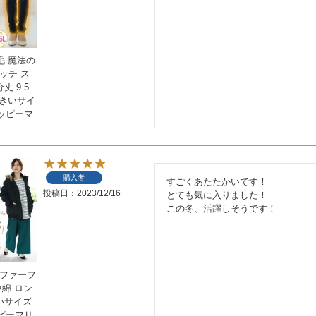
毛 魔法の
ッチ ス
丈 9.5
 大きいサイ
ッピーマ
購入者
すごくあたたかいです！

投稿日
2023/12/16
とても気に入りました！

この冬、活躍しそうです！
 ファーフ
中綿 ロン
きいサイズ
ピーマリ