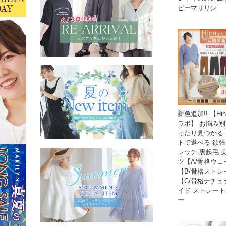
ピーマリリン
新色追加!! 【Hi
ラボ】 お悩み別
ったり見つかる
トで選べる 欲張
レッチ 裏起毛 
ツ【A/骨格ウェ
【B/骨格ストレ
【C/骨格ナチュ
イド ストレート
ー