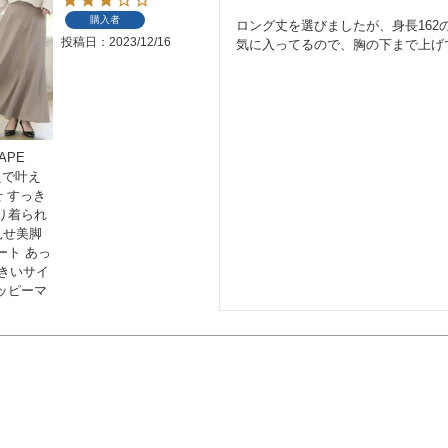
購入者
ロング丈を選びましたが、身長162
投稿日
2023/12/16
気に入ってるので、胸の下まで上げ
APE
えで叶え
せ すっき
り着られ
見せ美脚
ート あっ
大きいサイ
ッピーマ