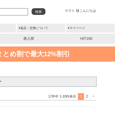
ゲスト 様こんにちは
検索
返品・交換について
マイページ
再入荷
HIT100
まとめ割で最大12%割引
ー
1
2
17
件中
1
-
10
件表示