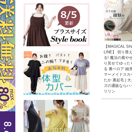
【MAGICAL SH
LINE】 切り替
る! 魔法の着や
り見せてゆった
る 裏ベロア 細
マーメイドスカ
たか 裏起毛 | 
ズの通販ならハ
リリン