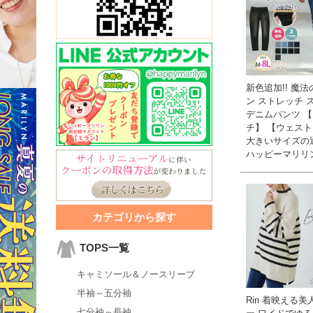
新色追加!! 魔
ン ストレッチ 
デニムパンツ 
チ】 【ウェスト
大きいサイズの
ハッピーマリリ
カテゴリから探す
TOPS一覧
キャミソール＆ノースリーブ
半袖～五分袖
Rin 着映える美
七分袖～長袖