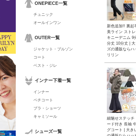
ONEPIECE一覧
チュニック
オールインワン
新色追加!! 裏起
美ライン ストレ
OUTER一覧
キニーデニム 9分
分丈 10分丈 |
ズの通販ならハ
ジャケット・ブルゾン
リリン
コート
ベスト・ジレ
インナー下着一覧
インナー
ペチコート
ブラ・ショーツ
キャミソール
細魅せステッチ
ード付き 長袖 
グコート | 大
シューズ一覧
の通販ならハッ