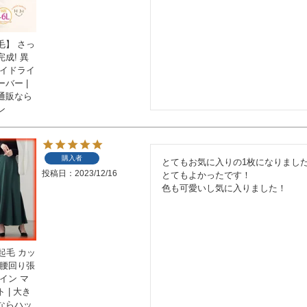
毛】 さっ
成! 異
サイドライ
バー |
通販なら
ン
購入者
とてもお気に入りの1枚になりました
投稿日
2023/12/16
とてもよかったです！

色も可愛いし気に入りました！
裏起毛 カッ
 腰回り張
イン マ
 | 大き
ならハッ