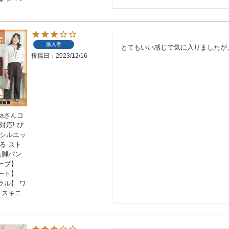
購入者
とてもいい感じで気に入りましたが
投稿日
2023/12/16
naさんコ
対応! ぴ
 シルエッ
る スト
美脚パン
ーブ】
ート】
ラル】 ワ
 スキニ