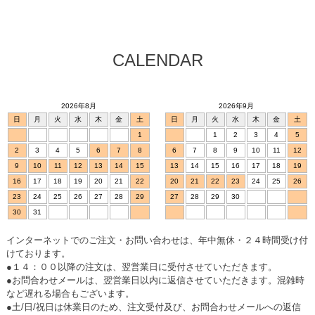
CALENDAR
2026年8月
2026年9月
日
月
火
水
木
金
土
日
月
火
水
木
金
土
1
1
2
3
4
5
2
3
4
5
6
7
8
6
7
8
9
10
11
12
9
10
11
12
13
14
15
13
14
15
16
17
18
19
16
17
18
19
20
21
22
20
21
22
23
24
25
26
23
24
25
26
27
28
29
27
28
29
30
30
31
インターネットでのご注文・お問い合わせは、年中無休・２４時間受け付
けております。
●１４：００以降の注文は、翌営業日に受付させていただきます。
●お問合わせメールは、翌営業日以内に返信させていただきます。混雑時
など遅れる場合もございます。
●土/日/祝日は休業日のため、注文受付及び、お問合わせメールへの返信