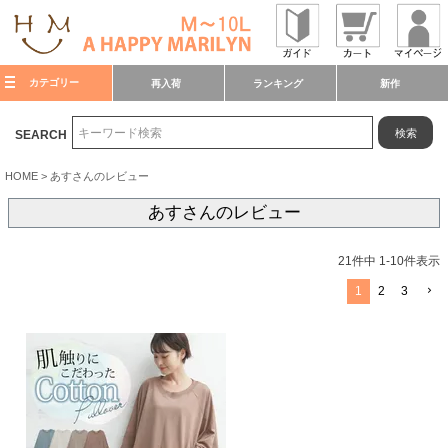
カテゴリー
再入荷
ランキング
新作
検索
SEARCH
HOME
あすさんのレビュー
あすさんのレビュー
21
件中
1
-
10
件表示
1
2
3