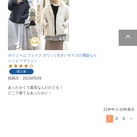
ページトッ
プへ
ボリューム フェイク ダウン | 大きいサイズの通販なら
ハッピーマリリン
購入者
投稿日
2023/05/26
あったかくて最高なんだけども！

どこで着てもあったかい！
21
件中
1
-
10
件表示
1
2
3