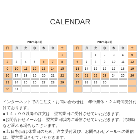
CALENDAR
2026年8月
2026年9月
日
月
火
水
木
金
土
日
月
火
水
木
金
土
1
1
2
3
4
5
2
3
4
5
6
7
8
6
7
8
9
10
11
12
9
10
11
12
13
14
15
13
14
15
16
17
18
19
16
17
18
19
20
21
22
20
21
22
23
24
25
26
23
24
25
26
27
28
29
27
28
29
30
30
31
インターネットでのご注文・お問い合わせは、年中無休・２４時間受け付
けております。
●１４：００以降の注文は、翌営業日に受付させていただきます。
●お問合わせメールは、翌営業日以内に返信させていただきます。混雑時
など遅れる場合もございます。
●土/日/祝日は休業日のため、注文受付及び、お問合わせメールへの返信
は、翌営業日させていただきます。