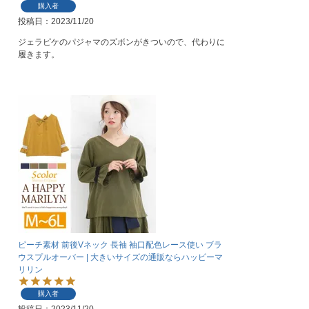
購入者
投稿日
2023/11/20
ジェラピケのパジャマのズボンがきついので、代わりに
履きます。
ピーチ素材 前後Vネック 長袖 袖口配色レース使い ブラ
ウスプルオーバー | 大きいサイズの通販ならハッピーマ
リリン
購入者