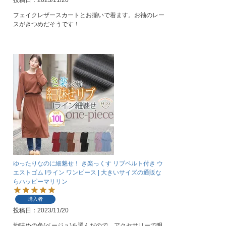
投稿日
2023/11/20
フェイクレザースカートとお揃いで着ます。お袖のレー
スがきつめだそうです！
ゆったりなのに細魅せ！ き楽っくす リブベルト付き ウ
エストゴム Iライン ワンピース | 大きいサイズの通販な
らハッピーマリリン
購入者
投稿日
2023/11/20
地味めの色(ベージュ)を選んだので、アクセサリーで明