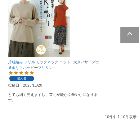
ページトッ
プへ
片畦編み フリル モックネック ニット | 大きいサイズの
通販ならハッピーマリリン
購入者
投稿日
2023/11/20
とても細く見えますし、首元が暖かく華やかになりま
す。
10
件中
1
-
10
件表示