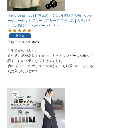
【effortless mode】首元苦しくない! 洗練美人袖 シルキ
ージョーゼット プリーツスリーブ ブラウス | 大きいサ
イズの通販ならハッピーマリリン
購入者
投稿日
2023/10/28
生地感が心地よく、

多少透け感がありますが上にキャミワンピースを重ねて
着ていたので気になりませんでした！

腕のプリーツのボリューム感がすごく可愛いのでとても
気に入っています！