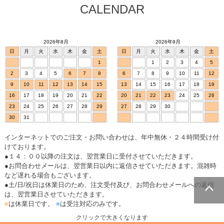
CALENDAR
2026年8月
2026年9月
日
月
火
水
木
金
土
日
月
火
水
木
金
土
1
1
2
3
4
5
2
3
4
5
6
7
8
6
7
8
9
10
11
12
9
10
11
12
13
14
15
13
14
15
16
17
18
19
16
17
18
19
20
21
22
20
21
22
23
24
25
26
23
24
25
26
27
28
29
27
28
29
30
30
31
インターネットでのご注文・お問い合わせは、年中無休・２４時間受け付
けております。
●１４：００以降の注文は、翌営業日に受付させていただきます。
●お問合わせメールは、翌営業日以内に返信させていただきます。混雑時
など遅れる場合もございます。
●土/日/祝日は休業日のため、注文受付及び、お問合わせメールへの返信
は、翌営業日させていただきます。
■
は休業日です。
■
は受注対応のみです。
ページトッ
プへ
クリックで大きくなります