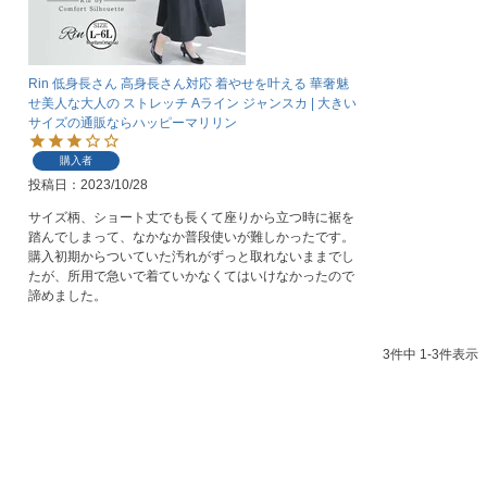
Rin 低身長さん 高身長さん対応 着やせを叶える 華奢魅
せ美人な大人の ストレッチ Aライン ジャンスカ | 大きい
サイズの通販ならハッピーマリリン
購入者
投稿日
2023/10/28
サイズ柄、ショート丈でも長くて座りから立つ時に裾を
踏んでしまって、なかなか普段使いが難しかったです。

購入初期からついていた汚れがずっと取れないままでし
たが、所用で急いで着ていかなくてはいけなかったので
諦めました。
3
件中
1
-
3
件表示