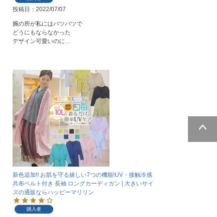
投稿日
2022/07/07
腕の所が私にはパツパツで

どうにもならなかった

デザイン可愛いのに…
ページトッ
プへ
新色追加!! お肌を守る嬉しい7つの機能!UV・接触冷感
共布ベルト付き 長袖 ロングカーディガン | 大きいサイ
ズの通販ならハッピーマリリン
購入者