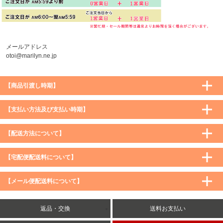
メールアドレス
otoi@marilyn.ne.jp
【商品引渡し時期】
【支払い方法及び支払い時期】
【配送方法について】
【宅配便配送料について】
購入価格 ／ 地域
通常
沖縄・離島など一部地域
【メール便配送料について】
5,900円（税込）未満
590円（税込）
1,200円（税込）
5,900円（税込）以上
購入価格 ／ 地域
全国一律
送料無料
返品・交換
送料お支払い
8,500円（税込）以上
無料
5,900円（税込）未満
260円（税込）