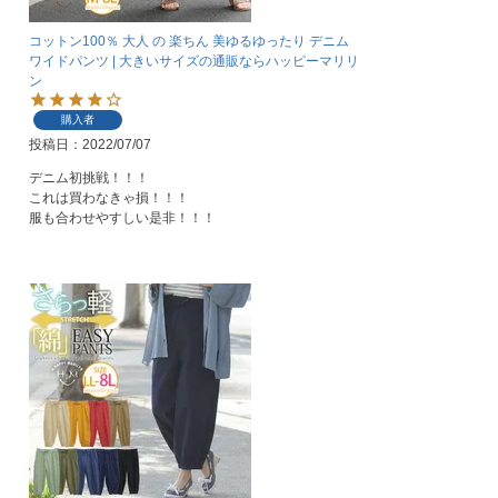
コットン100％ 大人 の 楽ちん 美ゆるゆったり デニム
ワイドパンツ | 大きいサイズの通販ならハッピーマリリ
ン
購入者
投稿日
2022/07/07
デニム初挑戦！！！

これは買わなきゃ損！！！

服も合わせやすしい是非！！！