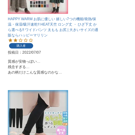
HAPPY WARM お肌に優しい 嬉しい7つの機能/発熱/保
温・保湿/吸汗速乾!! HEAT天竺 ロング丈 ・ ひざ下丈 か
ら選べる!! ワイドパンツ 太もも お尻 | 大きいサイズの通
販ならハッピーマリリン
購入者
投稿日
2022/07/07
質感が安物っぽい…

残念すぎる…

あの柄だけこんな質感なのかな…