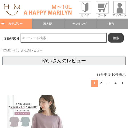
カテゴリー
再入荷
ランキング
新作
検索
SEARCH
HOME
ゆいさんのレビュー
ゆいさんのレビュー
38
件中
1
-
10
件表示
1
2
…
4