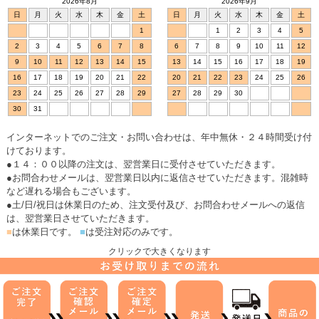
2026年8月
2026年9月
日
月
火
水
木
金
土
日
月
火
水
木
金
土
1
1
2
3
4
5
2
3
4
5
6
7
8
6
7
8
9
10
11
12
9
10
11
12
13
14
15
13
14
15
16
17
18
19
16
17
18
19
20
21
22
20
21
22
23
24
25
26
23
24
25
26
27
28
29
27
28
29
30
30
31
インターネットでのご注文・お問い合わせは、年中無休・２４時間受け付
けております。
●１４：００以降の注文は、翌営業日に受付させていただきます。
●お問合わせメールは、翌営業日以内に返信させていただきます。混雑時
など遅れる場合もございます。
●土/日/祝日は休業日のため、注文受付及び、お問合わせメールへの返信
は、翌営業日させていただきます。
■
は休業日です。
■
は受注対応のみです。
クリックで大きくなります