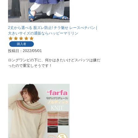
2丈から選べる 股ズレ防止! チラ魅せ レースぺチパン |
大きいサイズの通販ならハッピーマリリン
購入者
投稿日
2022/05/01
ロングワンピの下に、何かはきたいけどスパッツは嫌だ
ったので重宝しそうです！