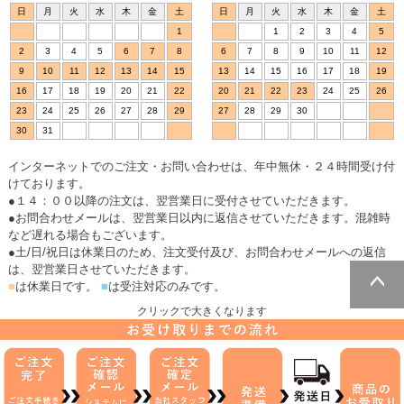
日
月
火
水
木
金
土
日
月
火
水
木
金
土
1
1
2
3
4
5
2
3
4
5
6
7
8
6
7
8
9
10
11
12
9
10
11
12
13
14
15
13
14
15
16
17
18
19
16
17
18
19
20
21
22
20
21
22
23
24
25
26
23
24
25
26
27
28
29
27
28
29
30
30
31
インターネットでのご注文・お問い合わせは、年中無休・２４時間受け付
けております。
●１４：００以降の注文は、翌営業日に受付させていただきます。
●お問合わせメールは、翌営業日以内に返信させていただきます。混雑時
など遅れる場合もございます。
●土/日/祝日は休業日のため、注文受付及び、お問合わせメールへの返信
は、翌営業日させていただきます。
■
は休業日です。
■
は受注対応のみです。
クリックで大きくなります
ページトッ
プへ