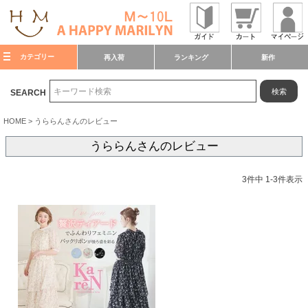
カテゴリー
再入荷
ランキング
新作
検索
SEARCH
HOME
うららんさんのレビュー
うららんさんのレビュー
3
件中
1
-
3
件表示