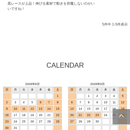
黒レースが上品！伸びる素材で動きを邪魔しないのがい
いですね！
5
件中
1
-
5
件表示
CALENDAR
2026年8月
2026年9月
日
月
火
水
木
金
土
日
月
火
水
木
金
土
1
1
2
3
4
5
2
3
4
5
6
7
8
6
7
8
9
10
11
12
9
10
11
12
13
14
15
13
14
15
16
17
18
19
16
17
18
19
20
21
22
20
21
22
23
24
25
26
23
24
25
26
27
28
29
27
28
29
30
ページトッ
30
31