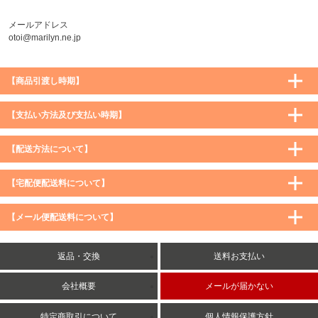
メールアドレス
otoi@marilyn.ne.jp
【商品引渡し時期】
【支払い方法及び支払い時期】
【配送方法について】
【宅配便配送料について】
購入価格 ／ 地域
通常
沖縄・離島など一部地域
【メール便配送料について】
5,900円（税込）未満
590円（税込）
1,200円（税込）
5,900円（税込）以上
購入価格 ／ 地域
全国一律
送料無料
返品・交換
送料お支払い
8,500円（税込）以上
無料
5,900円（税込）未満
260円（税込）
5,900円（税込）以上
送料無料
会社概要
メールが届かない
特定商取引について
個人情報保護方針