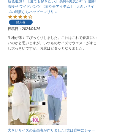
新色追加！ 【夏でも穿きたい】 美脚&美尻が叶う 優勝!
着痩せ ワイドパンツ 【着やせアイテム】 | 大きいサイ
ズの通販ならハッピーマリリン
購入者
投稿日
2024/04/26
生地が薄くてびっくりしました。これはこれで春夏にい
いのかと思いますが。いつものサイズでウエストがすこ
し大っきいですが、お尻はピタッとなりました。
大きいサイズの企画者が作りました! 実は背中にシャー