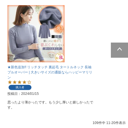
ページトッ
プへ
★新色追加!! リッチタッチ 裏起毛 タートルネック 長袖
プルオーバー | 大きいサイズの通販ならハッピーマリリ
ン
購入者
投稿日
2024/01/15
思ったより薄かったです。もう少し厚いと嬉しかったで
す。
109
件中
11
-
20
件表示