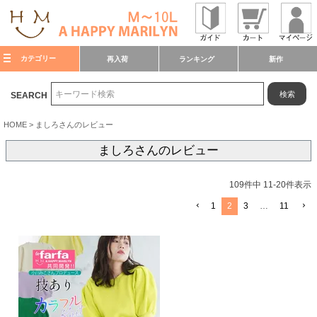
カテゴリー
再入荷
ランキング
新作
検索
SEARCH
HOME
ましろさんのレビュー
ましろさんのレビュー
109
件中
11
-
20
件表示
1
2
3
…
11