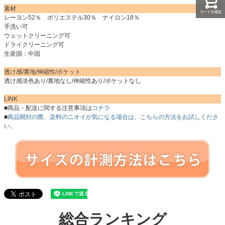
素材
カートを確認
レーヨン52％ ポリエステル30％ ナイロン18％
手洗い可
ウェットクリーニング可
ドライクリーニング可
生産国：中国
透け感/裏地/伸縮性/ポケット
透け感淡色あり/裏地なし/伸縮性あり/ポケットなし
LINK
■商品・配送に関する注意事項は
コチラ
■
商品開封の際、染料のニオイが気になる場合は、こちらの方法をお試しくださ
い。
総合ランキング