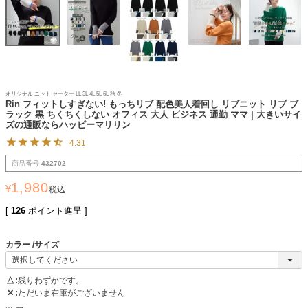
オリジナル ニット セーター LL 3L 4L 5L 6L 秋 冬
Rin フィットしすぎない! もっちリブ 配色美人着回し リブニット リブ ブ
ラック 黒 ちくちくしない オフィス 大人 ビジネス 通勤 ママ | 大きいサイ
ズの通販ならハッピーマリリン
4.31
商品番号
432702
1,980
¥
税込
[
126
ポイント進呈 ]
カラー
サイズ
△
残りわずかです。
✕
ただいま在庫がございません