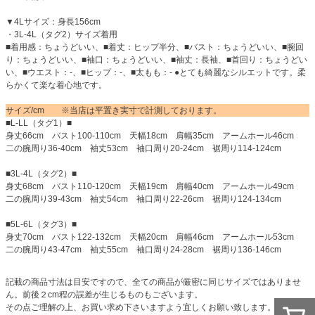
▼4Lサイズ：身長156cm
・3L-4L（タグ2）サイズ着用
■着用感：ちょうどいい、■着丈：ヒップ半分、■バスト：ちょうどいい、■腕回
り：ちょうどいい、■袖口：ちょうどいい、■袖丈：長袖、■首回り：ちょうどい
い、■ウエスト：-、■ヒップ：-、■太もも：- ●とても綺麗なシルエットです。柔
らかくて楽な着心地です。
サイズ/cm ※当店は平置き実寸で計測しております。
■L-LL（タグ1）■
身丈66cm バスト100-110cm 天幅18cm 肩幅35cm アームホール46cm
二の腕周り36-40cm 袖丈53cm 袖口周り20-24cm 裾周り114-124cm
■3L-4L（タグ2）■
身丈68cm バスト110-120cm 天幅19cm 肩幅40cm アームホール49cm
二の腕周り39-43cm 袖丈54cm 袖口周り22-26cm 裾周り124-134cm
■5L-6L（タグ3）■
身丈70cm バスト122-132cm 天幅20cm 肩幅46cm アームホール53cm
二の腕周り43-47cm 袖丈55cm 袖口周り24-28cm 裾周り136-146cm
記載の商品寸法は目安ですので、全ての商品が厳密に同じサイズではありませ
ん。前後２cm程の誤差が生じるものもございます。
その点ご理解の上、お買い求め下さいますよう宜しくお願い致します。