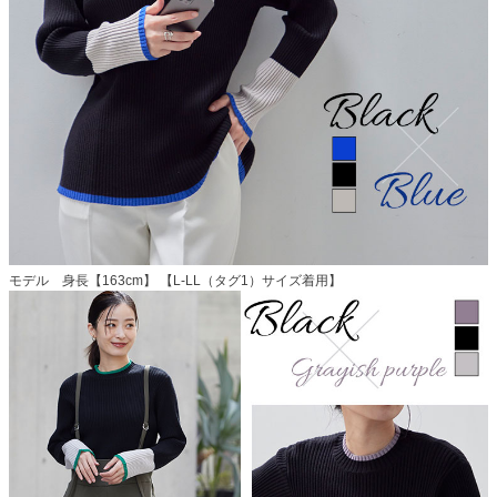
モデル 身長【163cm】 【L-LL（タグ1）サイズ着用】