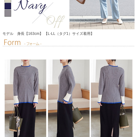
モデル 身長【163cm】 【L-LL（タグ1）サイズ着用】