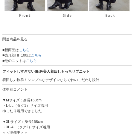
関連商品を見る
■新商品は
こちら
■売れ筋HIT100は
こちら
■他のニットは
こちら
フィットしすぎない!配色美人着回しもっちリブニット
着回し力抜群！シンプルなデザインならでわのこだわり設計
体型別コメント
▼Mサイズ：身長163cm
・L-LL（タグ1）サイズ着用
ゆったり着用できました
▼3Lサイズ：身長168cm
・3L-4L（タグ2）サイズ着用
＜＜準備中＞＞