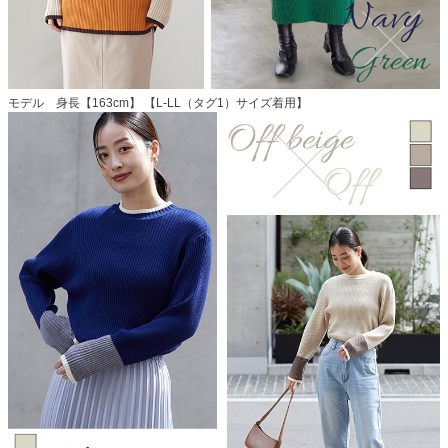
モデル 身長【163cm】 【L-LL（タグ1）サイズ着用】