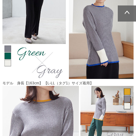
ページトッ
ページトッ
プへ
プへ
モデル 身長【163cm】 【L-LL（タグ1）サイズ着用】