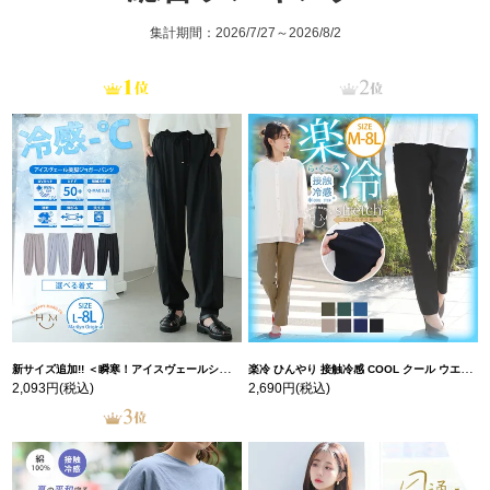
集計期間：2026/7/27～2026/8/2
新サイズ追加!! ＜瞬寒！アイスヴェールシリーズ＞ 美脚 ジョガーパンツ 【ウェストゴム】 【ストレッチ】 | 大きいサイズの通販ならハッピーマリリン
楽冷 ひんやり 接触冷感 COOL クール ウエストゴム 楽ちん ストレッチ 美脚 レギパン 【ストレッチ】 | 大きいサイズの通販ならハッピーマリリン
2,093円
(税込)
2,690円
(税込)