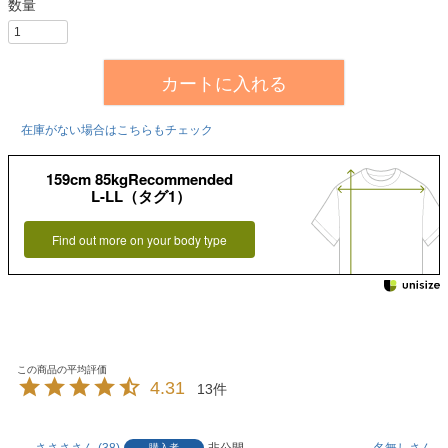
カートに入れる
在庫がない場合はこちらもチェック
159cm 85kgRecommended
L-LL（タグ1）
Find out more on your body type
4.31
13
さささ
38
非公開
名無し
2
購入者