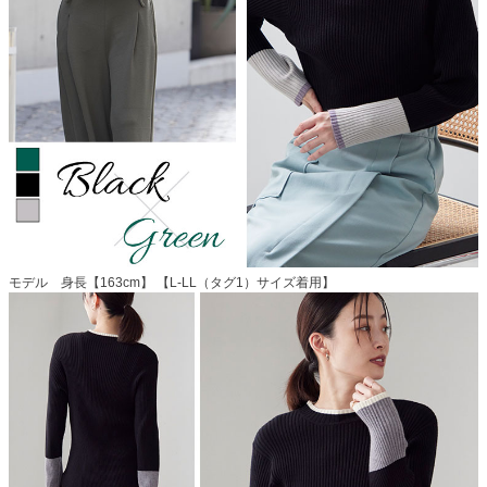
モデル 身長【163cm】 【L-LL（タグ1）サイズ着用】