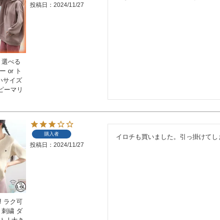
投稿日
2024/11/27
 選べる
 or ト
きいサイズ
ピーマリ
購入者
イロチも買いました。引っ掛けてし
投稿日
2024/11/27
! ラク可
 刺繍 ダ