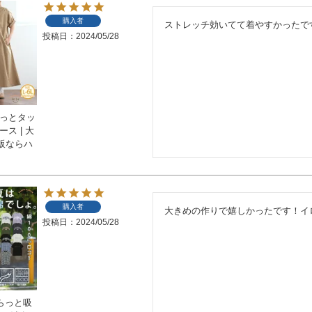
購入者
ストレッチ効いてて着やすかったで
投稿日
2024/05/28
らっとタッ
ス | 大
販ならハ
購入者
大きめの作りで嬉しかったです！イ
投稿日
2024/05/28
さらっと吸