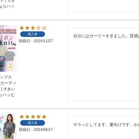
 | 大き
ならハッ
購入者
自分にはガーリーすぎました。質感
投稿日
2024/11/27
トップス
 カーディ
| 大きい
らハッピ
購入者
サラっとしてます。夏向けです。か
投稿日
2024/06/17