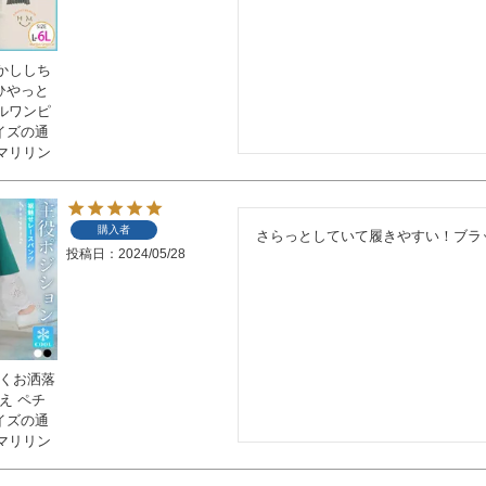
かししち
ひやっと
ルワンピ
サイズの通
マリリン
購入者
さらっとしていて履きやすい！ブラ
投稿日
2024/05/28
愛くお洒落
え ペチ
サイズの通
マリリン