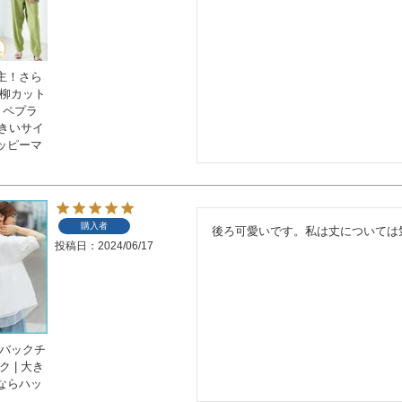
主！さら
楊柳カット
 ペプラ
大きいサイ
ッピーマ
購入者
後ろ可愛いです。私は丈については
投稿日
2024/06/17
 バックチ
 | 大き
ならハッ