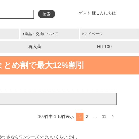
ゲスト 様こんにちは
検索
返品・交換について
マイページ
再入荷
HIT100
まとめ割で最大12%割引
1
2
…
11
109
件中
1
-
10
件表示
やすさならワンシーズンでいいくらいです。