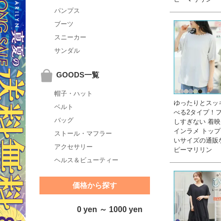
パンプス
ブーツ
スニーカー
サンダル
GOODS一覧
帽子・ハット
ゆったりとスッ
ベルト
べる2タイプ！
バッグ
しすぎない 着映
インラメ トップス
ストール・マフラー
いサイズの通販
アクセサリー
ピーマリリン
ヘルス＆ビューティー
価格から探す
0 yen ～ 1000 yen