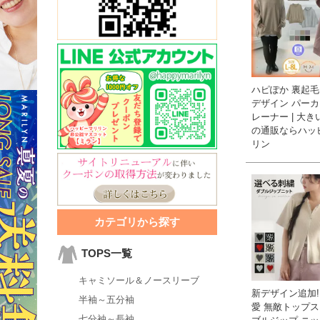
ハピぽか 裏起毛
デザイン パーカー
レーナー | 大
の通販ならハッ
リン
カテゴリから探す
TOPS一覧
キャミソール＆ノースリーブ
新デザイン追加!
半袖～五分袖
愛 無敵トップス
七分袖～長袖