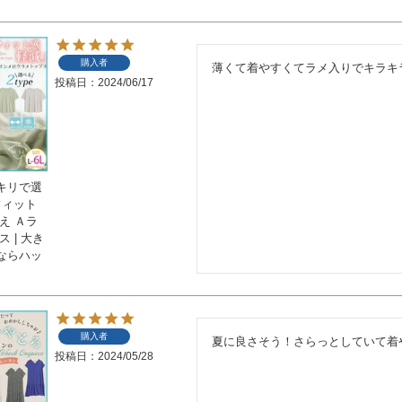
購入者
薄くて着やすくてラメ入りでキラキ
投稿日
2024/06/17
キリで選
フィット
え Ａラ
 | 大き
ならハッ
購入者
夏に良さそう！さらっとしていて着
投稿日
2024/05/28