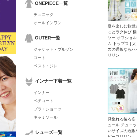
ONEPIECE一覧
チュニック
オールインワン
夏を楽しむ救世
っとラク伸び 
OUTER一覧
ソー オフショル
ム トップス | 
ズの通販ならハ
ジャケット・ブルゾン
リリン
コート
ベスト・ジレ
インナー下着一覧
インナー
ペチコート
ブラ・ショーツ
キャミソール
見惚れる後ろ姿
ュール チュニック
いサイズの通販
シューズ一覧
ピーマリリン