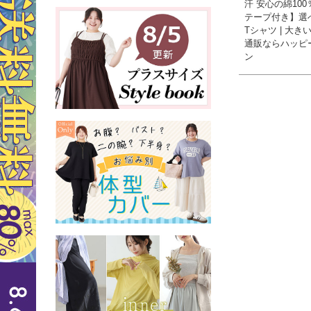
汗 安心の綿100
テープ付き】選
Tシャツ | 大き
通販ならハッピ
ン