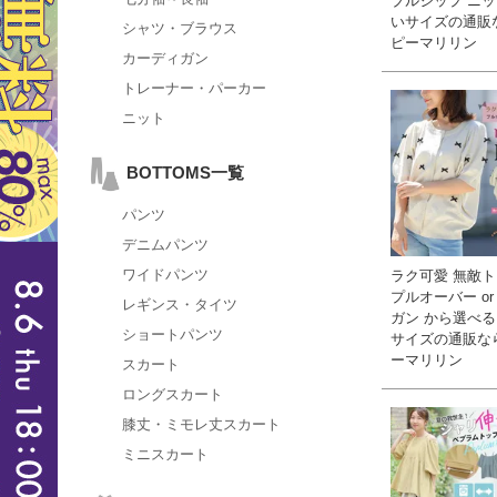
ブルジップ ニット
いサイズの通販
シャツ・ブラウス
ピーマリリン
カーディガン
トレーナー・パーカー
ニット
BOTTOMS一覧
パンツ
デニムパンツ
ワイドパンツ
ラク可愛 無敵
プルオーバー or
レギンス・タイツ
ガン から選べる 
ショートパンツ
サイズの通販な
ーマリリン
スカート
ロングスカート
膝丈・ミモレ丈スカート
ミニスカート