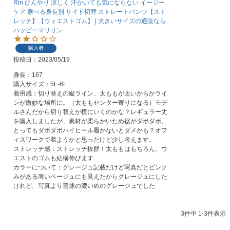
Rin ひんやり 涼しく 汗かいても気にならない イージー
ケア 選べる身長別 サイド切替 ストレートパンツ【スト
レッチ】【ウィエストゴム】 | 大きいサイズの通販なら
ハッピーマリリン
購入者
投稿日
2023/05/19
身長：167

購入サイズ：5L-6L

着用感：切り替えの縦ライン、太ももが太いからかライ
ンが微妙な場所に。（太ももセンター寄りになる）モデ
ルさんだから切り替えが横にいくのかな？レギュラー丈
を購入しましたが、素材が柔らかいため裾がダボダボ、
とってもダボダボハイヒール履かないとダメかも？オフ
ィスワークで着ようかと思ったけど少し考えます。

ストレッチ感：ストレッチ抜群！太ももはもちろん、ウ
エストのゴムも結構伸びます

カラーについて：グレージュ記載だけど写真だとピンク
みがある薄いベージュにも見えたからグレージュにした
けれど、写真より普通の濃いめのグレージュでした
3
件中
1
-
3
件表示