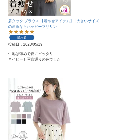
肩タック ブラウス 【着やせアイテム】 | 大きいサイズ
の通販ならハッピーマリリン
購入者
投稿日
2023/05/19
生地は薄めで夏にピッタリ！

ネイビーも写真通りの色でした