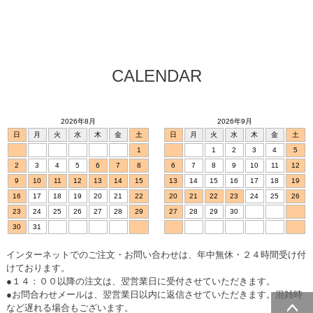
CALENDAR
2026年8月
2026年9月
日
月
火
水
木
金
土
日
月
火
水
木
金
土
1
1
2
3
4
5
2
3
4
5
6
7
8
6
7
8
9
10
11
12
9
10
11
12
13
14
15
13
14
15
16
17
18
19
16
17
18
19
20
21
22
20
21
22
23
24
25
26
23
24
25
26
27
28
29
27
28
29
30
30
31
インターネットでのご注文・お問い合わせは、年中無休・２４時間受け付
けております。
●１４：００以降の注文は、翌営業日に受付させていただきます。
●お問合わせメールは、翌営業日以内に返信させていただきます。混雑時
など遅れる場合もございます。