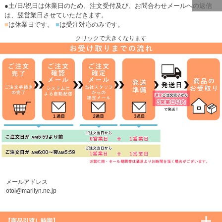
●土/日/祝日は休業日のため、注文受付及び、お問合わせメールへの返信
ページトッ
は、翌営業日させていただきます。
プへ
■
は休業日です。
■
は受注対応のみです。
クリックで大きくなります
メールアドレス
otoi@marilyn.ne.jp
【商品引渡し時期】