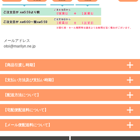
メールアドレス
otoi@marilyn.ne.jp
【商品引渡し時期】
【支払い方法及び支払い時期】
【配送方法について】
【宅配便配送料について】
購入価格 ／ 地域
通常
沖縄・離島など一部地域
【メール便配送料について】
5,900円（税込）未満
590円（税込）
1,200円（税込）
5,900円（税込）以上
購入価格 ／ 地域
全国一律