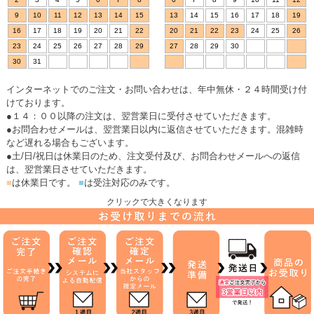
9
10
11
12
13
14
15
13
14
15
16
17
18
19
16
17
18
19
20
21
22
20
21
22
23
24
25
26
23
24
25
26
27
28
29
27
28
29
30
30
31
インターネットでのご注文・お問い合わせは、年中無休・２４時間受け付
けております。
●１４：００以降の注文は、翌営業日に受付させていただきます。
●お問合わせメールは、翌営業日以内に返信させていただきます。混雑時
など遅れる場合もございます。
●土/日/祝日は休業日のため、注文受付及び、お問合わせメールへの返信
は、翌営業日させていただきます。
■
は休業日です。
■
は受注対応のみです。
クリックで大きくなります