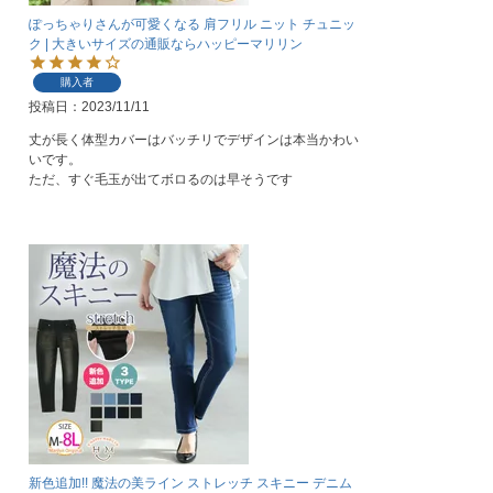
ぽっちゃりさんが可愛くなる 肩フリル ニット チュニッ
ク | 大きいサイズの通販ならハッピーマリリン
購入者
投稿日
2023/11/11
丈が長く体型カバーはバッチリでデザインは本当かわい
いです。

ただ、すぐ毛玉が出てボロるのは早そうです
新色追加!! 魔法の美ライン ストレッチ スキニー デニム