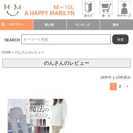
カテゴリー
再入荷
ランキング
新作
検索
SEARCH
HOME
のんさんのレビュー
のんさんのレビュー
18
件中
1
-
10
件表示
1
2