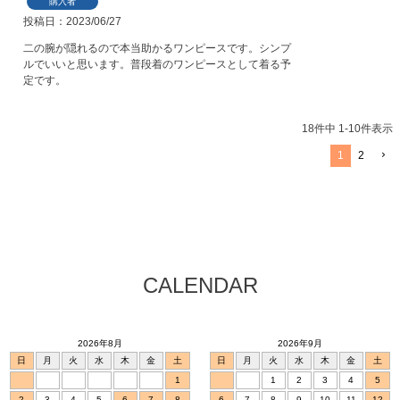
購入者
投稿日
2023/06/27
二の腕が隠れるので本当助かるワンピースです。シンプ
ルでいいと思います。普段着のワンピースとして着る予
定です。
18
件中
1
-
10
件表示
1
2
CALENDAR
2026年8月
2026年9月
日
月
火
水
木
金
土
日
月
火
水
木
金
土
1
1
2
3
4
5
2
3
4
5
6
7
8
6
7
8
9
10
11
12