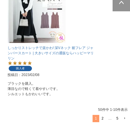
ページトッ
プへ
しっかりストレッチで楽かわ! 深Vネック 裾フレア ジャ
ンパースカート | 大きいサイズの通販ならハッピーマリ
リン
購入者
投稿日
2023/02/08
ブラックを購入。

薄目なので軽くて着やすいです。

シルエットもかわいいです。
50
件中
1
-
10
件表示
1
2
…
5