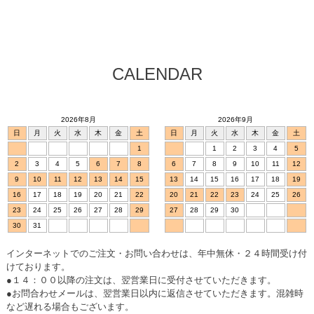
CALENDAR
2026年8月
2026年9月
日
月
火
水
木
金
土
日
月
火
水
木
金
土
1
1
2
3
4
5
2
3
4
5
6
7
8
6
7
8
9
10
11
12
9
10
11
12
13
14
15
13
14
15
16
17
18
19
16
17
18
19
20
21
22
20
21
22
23
24
25
26
23
24
25
26
27
28
29
27
28
29
30
30
31
インターネットでのご注文・お問い合わせは、年中無休・２４時間受け付
けております。
●１４：００以降の注文は、翌営業日に受付させていただきます。
●お問合わせメールは、翌営業日以内に返信させていただきます。混雑時
など遅れる場合もございます。