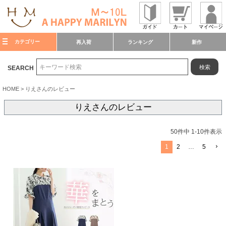
カテゴリー
再入荷
ランキング
新作
検索
SEARCH
HOME
りえさんのレビュー
りえさんのレビュー
50
件中
1
-
10
件表示
1
2
…
5