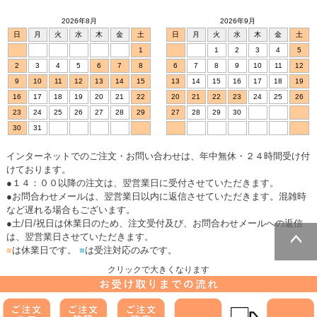
2026年8月
2026年9月
日
月
火
水
木
金
土
日
月
火
水
木
金
土
1
1
2
3
4
5
2
3
4
5
6
7
8
6
7
8
9
10
11
12
9
10
11
12
13
14
15
13
14
15
16
17
18
19
16
17
18
19
20
21
22
20
21
22
23
24
25
26
23
24
25
26
27
28
29
27
28
29
30
30
31
インターネットでのご注文・お問い合わせは、年中無休・２４時間受け付
けております。
●１４：００以降の注文は、翌営業日に受付させていただきます。
●お問合わせメールは、翌営業日以内に返信させていただきます。混雑時
など遅れる場合もございます。
●土/日/祝日は休業日のため、注文受付及び、お問合わせメールへの返信
は、翌営業日させていただきます。
■
は休業日です。
■
は受注対応のみです。
ページトッ
クリックで大きくなります
プへ