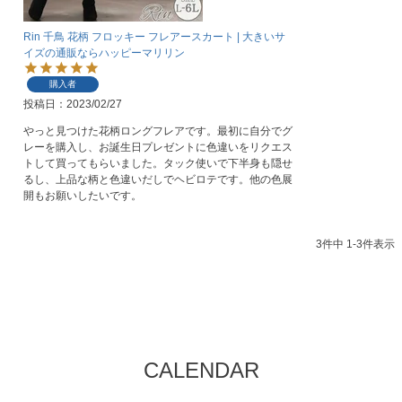
Rin 千鳥 花柄 フロッキー フレアースカート | 大きいサ
イズの通販ならハッピーマリリン
購入者
投稿日
2023/02/27
やっと見つけた花柄ロングフレアです。最初に自分でグ
レーを購入し、お誕生日プレゼントに色違いをリクエス
トして買ってもらいました。タック使いで下半身も隠せ
るし、上品な柄と色違いだしでヘビロテです。他の色展
開もお願いしたいです。
3
件中
1
-
3
件表示
CALENDAR