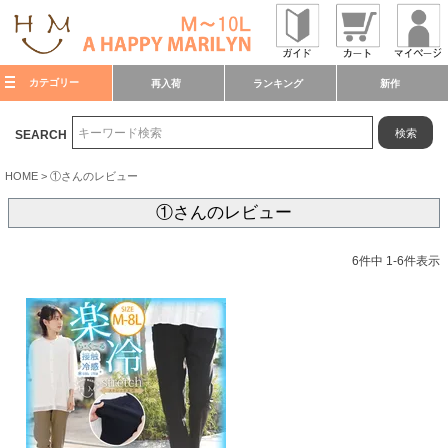
カテゴリー
再入荷
ランキング
新作
検索
SEARCH
HOME
①さんのレビュー
①さんのレビュー
6
件中
1
-
6
件表示