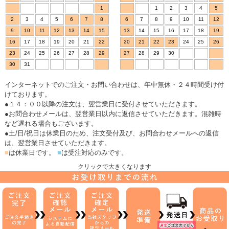
1
1
2
3
4
5
2
3
4
5
6
7
8
6
7
8
9
10
11
12
9
10
11
12
13
14
15
13
14
15
16
17
18
19
16
17
18
19
20
21
22
20
21
22
23
24
25
26
23
24
25
26
27
28
29
27
28
29
30
30
31
インターネットでのご注文・お問い合わせは、年中無休・２４時間受け付
けております。
●１４：００以降の注文は、翌営業日に受付させていただきます。
●お問合わせメールは、翌営業日以内に返信させていただきます。混雑時
など遅れる場合もございます。
●土/日/祝日は休業日のため、注文受付及び、お問合わせメールへの返信
は、翌営業日させていただきます。
■
は休業日です。
■
は受注対応のみです。
クリックで大きくなります