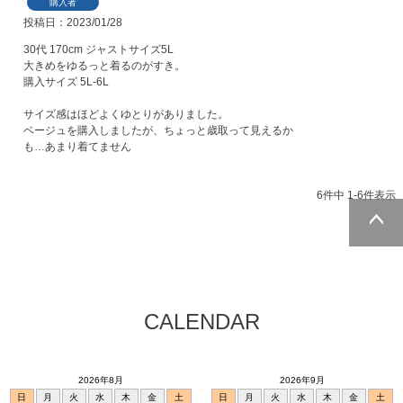
購入者
投稿日
2023/01/28
30代 170cm ジャストサイズ5L

大きめをゆるっと着るのがすき。

購入サイズ 5L-6L

サイズ感はほどよくゆとりがありました。

ベージュを購入しましたが、ちょっと歳取って見えるか
も…あまり着てません
6
件中
1
-
6
件表示
ページトッ
プへ
CALENDAR
2026年8月
2026年9月
日
月
火
水
木
金
土
日
月
火
水
木
金
土