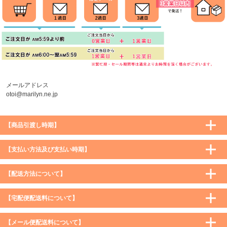
メールアドレス
otoi@marilyn.ne.jp
【商品引渡し時期】
【支払い方法及び支払い時期】
【配送方法について】
【宅配便配送料について】
購入価格 ／ 地域
通常
沖縄・離島など一部地域
【メール便配送料について】