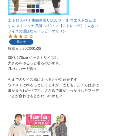
楽冷 ひんやり 接触冷感 COOL クール ウエストゴム 楽
ちん ストレッチ 美脚 レギパン 【ストレッチ】 | 大きい
サイズの通販ならハッピーマリリン
購入者
投稿日
2023/01/28
30代 170cm ジャストサイズ5L

大きめをゆるっと着るのがすき。

7L-8L カーキ購入

今までのサイズ感に比べるとやや細身です

ウエストはゆるっとしてますが、太もも、ふくらはぎは
形がまるわかりです。大きめで形がしっかりしたフーデ
ィとか合わせるとかわいいかも？