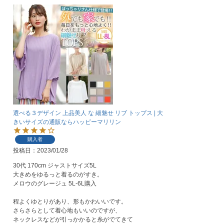
選べる３デザイン 上品美人 な 細魅せ リブ トップス | 大
きいサイズの通販ならハッピーマリリン
購入者
投稿日
2023/01/28
30代 170cm ジャストサイズ5L

大きめをゆるっと着るのがすき。

メロウのグレージュ 5L-6L購入

程よくゆとりがあり、形もかわいいです。

さらさらとして着心地もいいのですが、

ネックレスなどが引っかかると糸がでてきて
