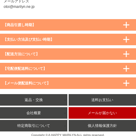
メールアドレス
otoi@marilyn.ne.jp
【商品引渡し時期】
【支払い方法及び支払い時期】
【配送方法について】
【宅配便配送料について】
購入価格 ／ 地域
通常
沖縄・離島など一部地域
【メール便配送料について】
5,900円（税込）未満
590円（税込）
1,200円（税込）
5,900円（税込）以上
購入価格 ／ 地域
全国一律
送料無料
返品・交換
送料お支払い
8,500円（税込）以上
無料
5,900円（税込）未満
260円（税込）
5,900円（税込）以上
送料無料
会社概要
メールが届かない
特定商取引について
個人情報保護方針
Copyright © A HAPPY MARILYN ALL rights reserved.