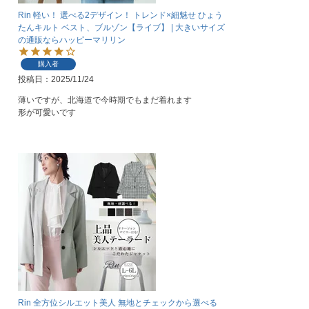
Rin 軽い！ 選べる2デザイン！ トレンド×細魅せ ひょう
たんキルト ベスト、ブルゾン【ライブ】 | 大きいサイズ
の通販ならハッピーマリリン
購入者
投稿日
2025/11/24
薄いですが、北海道で今時期でもまだ着れます

形が可愛いです
Rin 全方位シルエット美人 無地とチェックから選べる