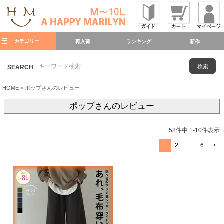
カテゴリー
再入荷
ランキング
新作
検索
SEARCH
HOME
ポップさんのレビュー
ポップさんのレビュー
58
件中
1
-
10
件表示
1
2
…
6