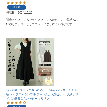
購入者
投稿日
2024/10/20
羽織ものとしてもブラウスとしても着れます。質感もい
い感じにテロっとしててシワになりにくい感じです
新色追加!! スポッと着られる！！ ”楽かわ”シリーズ！ 長
袖 トップス × シンプル ジャンスカ 2点セット | 大きいサ
イズの通販ならハッピーマリリン
購入者