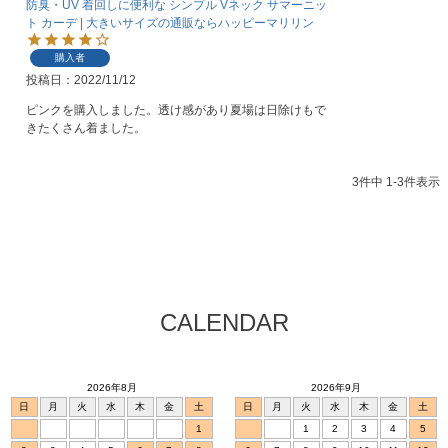
防臭・UV 着回しに便利な シンプル Vネック サマーニッ
ト カーデ | 大きいサイズの通販ならハッピーマリリン
購入者
投稿日
2022/11/12
ピンクを購入しました。透け感があり夏場は日除けもで
きたくさん着ました。
3
件中
1
-
3
件表示
CALENDAR
2026年8月
2026年9月
日
月
火
水
木
金
土
日
月
火
水
木
金
土
1
1
2
3
4
5