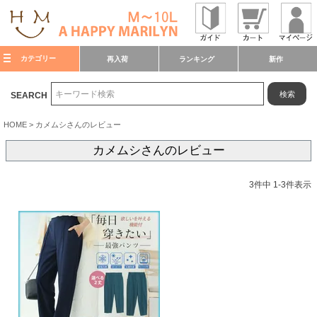
カテゴリー
再入荷
ランキング
新作
検索
SEARCH
HOME
カメムシさんのレビュー
カメムシさんのレビュー
3
件中
1
-
3
件表示