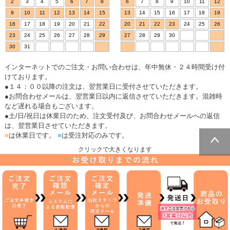
2
3
4
5
6
7
8
6
7
8
9
10
11
12
9
10
11
12
13
14
15
13
14
15
16
17
18
19
16
17
18
19
20
21
22
20
21
22
23
24
25
26
23
24
25
26
27
28
29
27
28
29
30
30
31
インターネットでのご注文・お問い合わせは、年中無休・２４時間受け付
けております。
●１４：００以降の注文は、翌営業日に受付させていただきます。
●お問合わせメールは、翌営業日以内に返信させていただきます。混雑時
など遅れる場合もございます。
●土/日/祝日は休業日のため、注文受付及び、お問合わせメールへの返信
は、翌営業日させていただきます。
■
は休業日です。
■
は受注対応のみです。
クリックで大きくなります
ページトッ
プへ