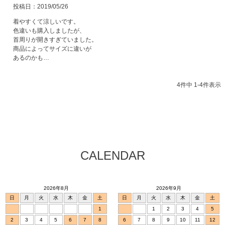
投稿日
2019/05/26
着やすくて涼しいです。

色違いも購入しましたが、

首周りが開きすぎていました。

商品によってサイズに違いが

あるのかも…
4
件中
1
-
4
件表示
CALENDAR
2026年8月
2026年9月
日
月
火
水
木
金
土
日
月
火
水
木
金
土
1
1
2
3
4
5
2
3
4
5
6
7
8
6
7
8
9
10
11
12