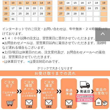
9
10
11
12
13
14
15
13
14
15
16
17
18
19
16
17
18
19
20
21
22
20
21
22
23
24
25
26
23
24
25
26
27
28
29
27
28
29
30
30
31
インターネットでのご注文・お問い合わせは、年中無休・２４時間受け付
けております。
●１４：００以降の注文は、翌営業日に受付させていただきます。
ページトッ
●お問合わせメールは、翌営業日以内に返信させていただきます。混雑時
プへ
など遅れる場合もございます。
●土/日/祝日は休業日のため、注文受付及び、お問合わせメールへの返信
は、翌営業日させていただきます。
■
は休業日です。
■
は受注対応のみです。
クリックで大きくなります