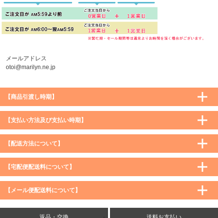
メールアドレス
otoi@marilyn.ne.jp
【商品引渡し時期】
【支払い方法及び支払い時期】
【配送方法について】
【宅配便配送料について】
購入価格 ／ 地域
通常
沖縄・離島など一部地域
【メール便配送料について】
5,900円（税込）未満
590円（税込）
1,200円（税込）
5,900円（税込）以上
購入価格 ／ 地域
全国一律
送料無料
返品・交換
送料お支払い