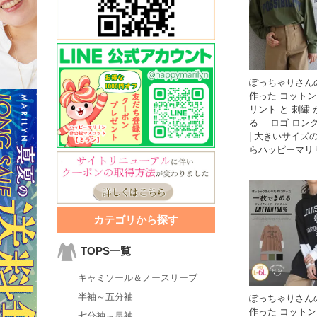
ぽっちゃりさん
作った コットン1
リント と 刺繍
る ロゴ ロン
| 大きいサイズ
らハッピーマリ
カテゴリから探す
TOPS一覧
キャミソール＆ノースリーブ
半袖～五分袖
ぽっちゃりさん
作った コットン1
七分袖～長袖