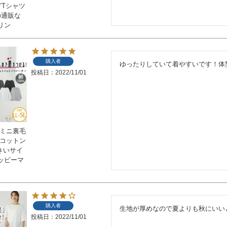
グTシャツ
の通販な
リン
購入者
ゆったりしていて着やすいです！体
投稿日
2022/11/01
 ミニ裏毛
 コットン
大きいサイ
ッピーマ
購入者
生地が厚めなので夏よりも秋にいい
投稿日
2022/11/01