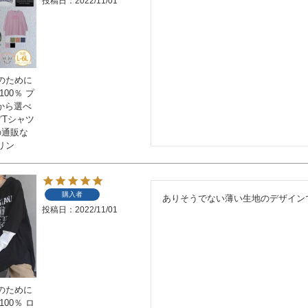
投稿日
2022/11/01
のために
00％ プ
 から選べ
グTシャツ
の通販な
リン
購入者
ありそうでない薄い生地のデザイン
投稿日
2022/11/01
のために
00％ ロ