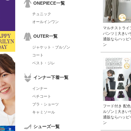
ONEPIECE一覧
チュニック
オールインワン
マルチストライ
パンツ | 大き
OUTER一覧
通販ならハッピ
ン
ジャケット・ブルゾン
コート
ベスト・ジレ
インナー下着一覧
インナー
ペチコート
ブラ・ショーツ
フード付き 配色
ルゾン | 大き
キャミソール
通販ならハッピ
ン
シューズ一覧