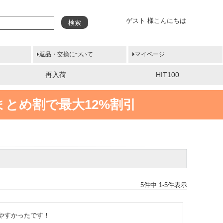
ゲスト 様こんにちは
検索
返品・交換について
マイページ
再入荷
HIT100
まとめ割で最大12%割引
5
件中
1
-
5
件表示
やすかったです！