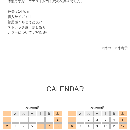
体型ですが、ウエストがゴムなので楽々でした。

身長：147cm

購入サイズ：LL

着用感：ちょうど良い

ストレッチ感：少しあり

カラーについて：写真通り
3
件中
1
-
3
件表示
CALENDAR
2026年8月
2026年9月
日
月
火
水
木
金
土
日
月
火
水
木
金
土
1
1
2
3
4
5
2
3
4
5
6
7
8
6
7
8
9
10
11
12