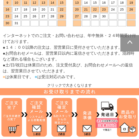
9
10
11
12
13
14
15
13
14
15
16
17
18
19
16
17
18
19
20
21
22
20
21
22
23
24
25
26
23
24
25
26
27
28
29
27
28
29
30
30
31
インターネットでのご注文・お問い合わせは、年中無休・２４時間受け付
けております。
●１４：００以降の注文は、翌営業日に受付させていただきます。
ページトッ
●お問合わせメールは、翌営業日以内に返信させていただきます。混雑時
プへ
など遅れる場合もございます。
●土/日/祝日は休業日のため、注文受付及び、お問合わせメールへの返信
は、翌営業日させていただきます。
■
は休業日です。
■
は受注対応のみです。
クリックで大きくなります