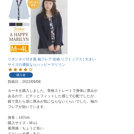
リボンタイ付き風 袖フレア 長袖 リブトップス | 大きい
サイズの通販ならハッピーマリリン
購入者
投稿日
2022/09/08
カーキを購入しました。骨格ストレートで身体に厚みが
あるので、ピチッとフィットした感じで心配でしたが、
鏡で見たら逆に厚みが気にならないくらいでした。袖の
フレアが効いています。

身長：147cm

購入サイズ：M-LL

着用感：ちょうど良い

ストレッチ感：あり
