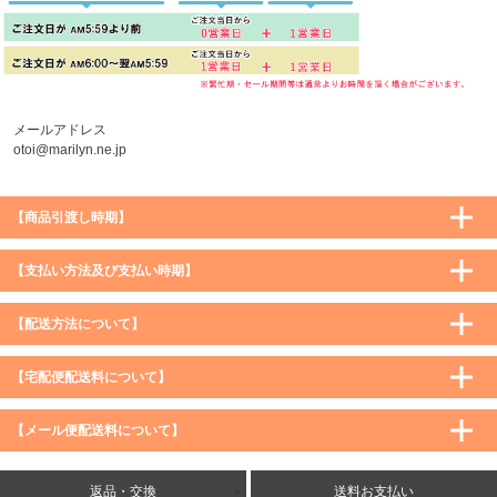
メールアドレス
otoi@marilyn.ne.jp
【商品引渡し時期】
【支払い方法及び支払い時期】
【配送方法について】
【宅配便配送料について】
購入価格 ／ 地域
通常
沖縄・離島など一部地域
【メール便配送料について】
5,900円（税込）未満
590円（税込）
1,200円（税込）
5,900円（税込）以上
購入価格 ／ 地域
全国一律
送料無料
返品・交換
送料お支払い